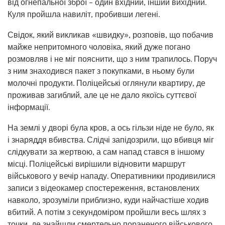
від огнепальної зброї – один вхідний, інший вихідний.
Куля пройшла навиліт, пробивши легені.
Свідок, який викликав «швидку», розповів, що побачив
майже непритомного чоловіка, який дуже погано
розмовляв і не міг пояснити, що з ним трапилось. Поруч
з ним знаходився пакет з покупками, в ньому були
молочні продукти. Поліцейські оглянули квартиру, де
проживав загиблий, але це не дало якоїсь суттєвої
інформації.
На землі у дворі була кров, а ось гільзи ніде не було, як
і знаряддя вбивства. Слідчі запідозрили, що вбивця міг
слідкувати за жертвою, а сам напад стався в іншому
місці. Поліцейські вирішили відновити маршрут
військового у вечір нападу. Оперативники продивилися
записи з відеокамер спостереження, встановлених
навколо, зрозуміли приблизно, куди найчастіше ходив
вбитий. А потім з секундоміром пройшли весь шлях з
точки, де знайшли смертельно пораненого військового,