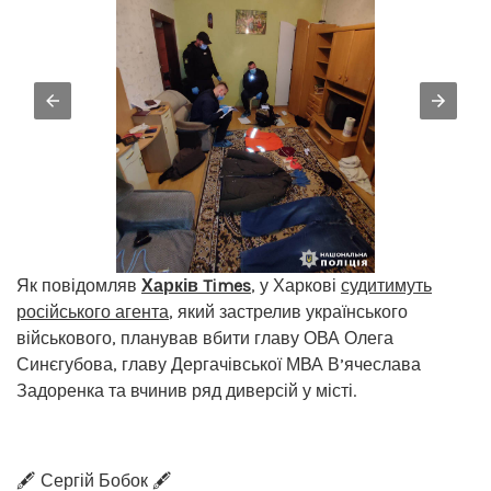
Як повідомляв
Харків Times
, у Харкові
судитимуть
російського агента
, який застрелив українського
військового, планував вбити главу ОВА Олега
Синєгубова, главу Дергачівської МВА В’ячеслава
Задоренка та вчинив ряд диверсій у місті.
🖋️ Сергій Бобок 🖋️