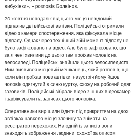
вибухівки», – розповів Болвінов.
20 жовтня неподалік від цього місця невідомий
підпалив дві військові автівки. Поліцейські отримали
відео з камери спостереження, яка фіксувала місце
підпалу. Однак через технічний збій момент підпалу не
було зафіксовано на відео. Але було зафіксовано, що
за лічені хвилини до цього там проїхав чоловік на
велосипеді. Поліцейські знайшли цього велосипедиста.
Ним виявився місцевий мешканець, який розповів, що
коли він проїхав повз автівки, назустріч йому йшов
чоловік одягнутий в синю куртку, схожу на робочий одяг
газовиків. Поліцейські зібрали відео з інших відеокамер
і зафіксували на записах цього чоловіка.
Оперативники вирішили їздити під прикриттям на двох
автівках навколо місця злочину та знімати на
реєстратор перехожих. На одній із записів вони
знаходять зображення людини, схожої за описом