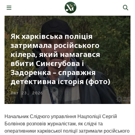
Як харківська поліція
затримала російського
кілера, який намагався
вбити Синєгубова і
Задоренка – справжня
детективна історія (фото)
Лют 23, 2026
Начальник Слідчого управління Нацполіції Сергій
Болвінов розповів журналістам, як слідчі та
оперативники харківської поліції затримали російського