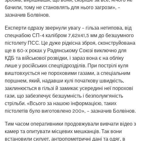
бачили, тому не становлять для нього загрози», –
зазначив Болвінов.
Експерти одразу звернули увагу – гільза нетипова, від
спецнабою СП-4 калібром 7,62х41,5 мм до безшумного
пістолету ПСС. Це дуже рідкісна зброя, сконструйована
ще в 80-х роках у Радянському Союзі виключно для
КДБ та військової розвідки, і зараз вона є на обліку
лише у російських спецпідрозділів. При пострілі куля
виштовхується не пороховими газами, а спеціальним
поршнем, який, надавши кулі початкову швидкість,
заклинюється в гільзі й замикає усередині неї порохові
гази, що забезпечує безшумність і безполум’яність
стрільби. «Всього за нашою інформацією, таких
пістолетів було виготовлено 200», – зазначив Болвінов.
Тим часом оперативники продовжували вивчати відео з
камер та опитувати місцевих мешканців. Так вони
встановили силует, антропометричні дані та одяг, в