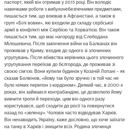
паспорт, який він отримав у 2015 році. Він володіє
навичками роботи з вибухонебезпечними предметами,
пишається тим, що воював в Афганістані, а також в
групі «Білі вовки», які входили до складу сербської
армії в конфлікті між Сербією та Хорватією. Він також
пишається тим, що має нагороду від Слободана
Мілошевича. Після закінчення війни на Балканах він
проживав у Криму, входив до одного зі злочинних
угрупувань. Після вбивства керівника цього злочинного
угрупування переїхав до бєлгорода, де проживав зі
своєю сім’єю. Вони купили будинок у Козачій Лопані – як
сказав Болвінов, «йому так було зручно і в той час не
було ніяких перепон з кордоном». Деякий час, в 2000-х
роках, він займався контрабандою, це дозволило йому
вивчити тропи й переходи, цим він одного разу
користувався, щоб сходити до росії та повернутися
назад по «зеленці». Чоловік часто відвідував Харків.
Він ненавидить Україну, каже дословно, що хоче заїхати
на танку в Харків і знищити всіх. Родина злочинця