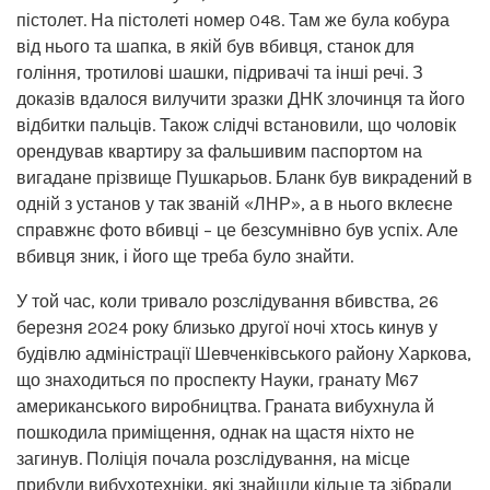
пістолет. На пістолеті номер 048. Там же була кобура
від нього та шапка, в якій був вбивця, станок для
гоління, тротилові шашки, підривачі та інші речі. З
доказів вдалося вилучити зразки ДНК злочинця та його
відбитки пальців. Також слідчі встановили, що чоловік
орендував квартиру за фальшивим паспортом на
вигадане прізвище Пушкарьов. Бланк був викрадений в
одній з установ у так званій «ЛНР», а в нього вклеєне
справжнє фото вбивці – це безсумнівно був успіх. Але
вбивця зник, і його ще треба було знайти.
У той час, коли тривало розслідування вбивства, 26
березня 2024 року близько другої ночі хтось кинув у
будівлю адміністрації Шевченківського району Харкова,
що знаходиться по проспекту Науки, гранату М67
американського виробництва. Граната вибухнула й
пошкодила приміщення, однак на щастя ніхто не
загинув. Поліція почала розслідування, на місце
прибули вибухотехніки, які знайшли кільце та зібрали