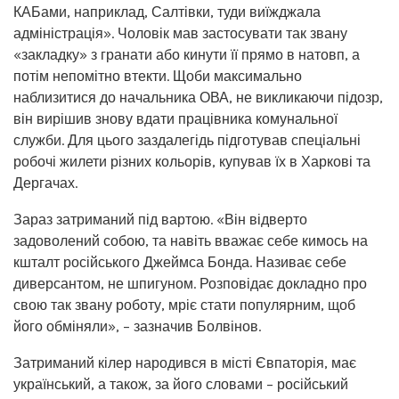
КАБами, наприклад, Салтівки, туди виїжджала
адміністрація». Чоловік мав застосувати так звану
«закладку» з гранати або кинути її прямо в натовп, а
потім непомітно втекти. Щоби максимально
наблизитися до начальника ОВА, не викликаючи підозр,
він вирішив знову вдати працівника комунальної
служби. Для цього заздалегідь підготував спеціальні
робочі жилети різних кольорів, купував їх в Харкові та
Дергачах.
Зараз затриманий під вартою. «Він відверто
задоволений собою, та навіть вважає себе кимось на
кшталт російського Джеймса Бонда. Називає себе
диверсантом, не шпигуном. Розповідає докладно про
свою так звану роботу, мріє стати популярним, щоб
його обміняли», – зазначив Болвінов.
Затриманий кілер народився в місті Євпаторія, має
український, а також, за його словами – російський