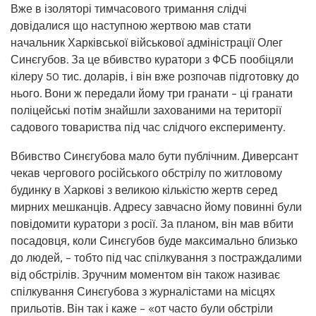
Вже в ізоляторі тимчасового тримання слідчі
довідалися що наступною жертвою мав стати
начальник Харківської військової адміністрації Олег
Синєгубов. За це вбивство куратори з ФСБ пообіцяли
кілеру 50 тис. доларів, і він вже розпочав підготовку до
нього. Вони ж передали йому три гранати – ці гранати
поліцейські потім знайшли захованими на території
садового товариства під час слідчого експерименту.
Вбивство Синєгубова мало бути публічним. Диверсант
чекав чергового російського обстрілу по житловому
будинку в Харкові з великою кількістю жертв серед
мирних мешканців. Адресу завчасно йому повинні були
повідомити куратори з росії. За планом, він мав вбити
посадовця, коли Синєгубов буде максимально близько
до людей, – тобто під час спілкування з постраждалими
від обстрілів. Зручним моментом він також називає
спілкування Синєгубова з журналістами на місцях
прильотів. Він так і каже – «от часто були обстріли