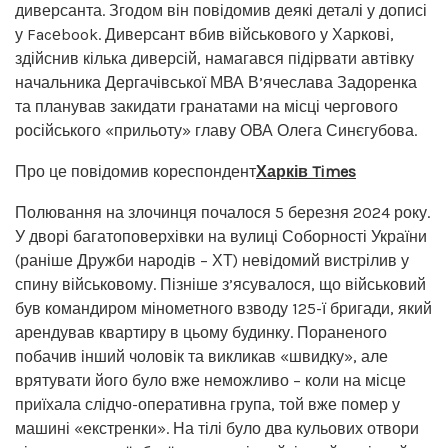
диверсанта. Згодом він повідомив деякі деталі у дописі
у Facеbook. Диверсант вбив військового у Харкові,
здійснив кілька диверсій, намагався підірвати автівку
начальника Дергачівської МВА В’ячеслава Задоренка
та планував закидати гранатами на місці чергового
російського «прильоту» главу ОВА Олега Синєгубова.
Про це повідомив кореспондент
Харків Times
Полювання на злочинця почалося 5 березня 2024 року.
У дворі багатоповерхівки на вулиці Соборності України
(раніше Дружби народів – ХТ) невідомий вистрілив у
спину військовому. Пізніше з’ясувалося, що військовий
був командиром мінометного взводу 125-ї бригади, який
арендував квартиру в цьому будинку. Пораненого
побачив інший чоловік та викликав «швидку», але
врятувати його було вже неможливо – коли на місце
приїхала слідчо-оперативна група, той вже помер у
машині «екстренки». На тілі було два кульових отвори