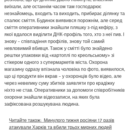
виїхали, але останнім часом там господарює
незнайомець, входить та виходить, прибирає ділянку та
спалює сміття. Будинок виявився порожнім, але серед
сміття оперативники знайшли пляшку з-під кефіру, з
якої вдалося виділити ДНК-профіль того, хто з неї пив. І
знову – співпадіння профілів, знову той самий
невловимий вбивця. Також у смітті було знайдено
рештки упаковки від «картоплі по креольському» зі
стікером одного з супермаркетів міста. Охорона
магазину одразу впізнала чоловіка по фото, виявилося,
що ці продукти він вкрав – у охоронців було відео, але
через невелику суму збитків заявляти про крадіжку
ніхто не став. Оперативники за допомоги співробітників
охорони знайшли відеозаписи, на яких була
зафіксована розшукувана людина.
Читайте також:
Минулого тижня росіяни 17 разів
атакували Харків та вбили трьох мирних людей