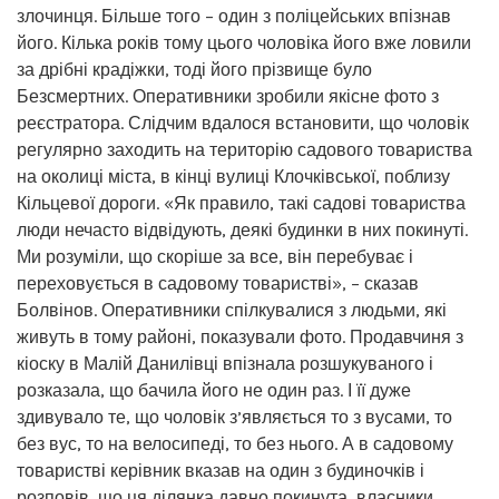
злочинця. Більше того – один з поліцейських впізнав
його. Кілька років тому цього чоловіка його вже ловили
за дрібні крадіжки, тоді його прізвище було
Безсмертних. Оперативники зробили якісне фото з
реєстратора. Слідчим вдалося встановити, що чоловік
регулярно заходить на територію садового товариства
на околиці міста, в кінці вулиці Клочківської, поблизу
Кільцевої дороги. «Як правило, такі садові товариства
люди нечасто відвідують, деякі будинки в них покинуті.
Ми розуміли, що скоріше за все, він перебуває і
переховується в садовому товаристві», – сказав
Болвінов. Оперативники спілкувалися з людьми, які
живуть в тому районі, показували фото. Продавчиня з
кіоску в Малій Данилівці впізнала розшукуваного і
розказала, що бачила його не один раз. І її дуже
здивувало те, що чоловік з’являється то з вусами, то
без вус, то на велосипеді, то без нього. А в садовому
товаристві керівник вказав на один з будиночків і
розповів, що ця ділянка давно покинута, власники