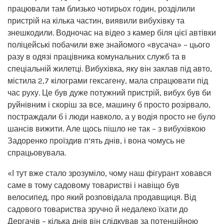
працювали там близько чотирьох годин, розділили
пристрій на кілька частин, виявили вибухівку та
знешкодили. Водночас на відео з камер біля цієї автівки
поліцейські побачили вже знайомого «вусача» – цього
разу в одязі працівника комунальних служб та в
спеціальній жилетці. Вибухівка, яку він заклав під авто,
містила 2,7 кілограми гексагену, мала спрацювати під
час руху. Це був дуже потужний пристрій, вибух був би
руйнівним і скоріш за все, машину б просто розірвало,
постраждали б і люди навколо, а у водія просто не було
шансів вижити. Але щось пішло не так – з вибухівкою
Задоренко проїздив п’ять днів, і вона чомусь не
спрацьовувала.
«І тут вже стало зрозуміло, чому наш фігурант ховався
саме в тому садовому товаристві і навіщо був
велосипед, про який розповідала продавщиця. Від
садового товариства зручно й недалеко їхати до
Дергачів – кілька днів він слідкував за потенційною