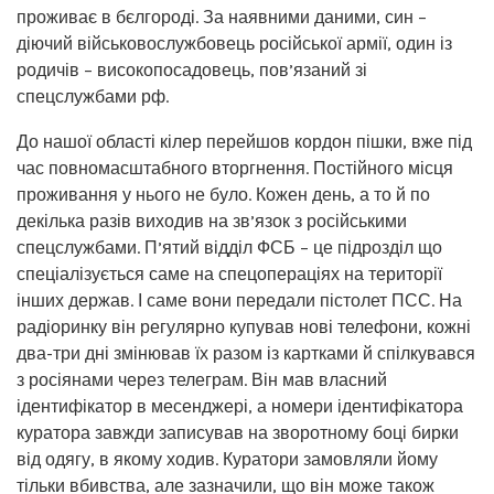
проживає в бєлгороді. За наявними даними, син –
діючий військовослужбовець російської армії, один із
родичів – високопосадовець, пов’язаний зі
спецслужбами рф.
До нашої області кілер перейшов кордон пішки, вже під
час повномасштабного вторгнення. Постійного місця
проживання у нього не було. Кожен день, а то й по
декілька разів виходив на зв’язок з російськими
спецслужбами. П’ятий відділ ФСБ – це підрозділ що
спеціалізується саме на спецопераціях на території
інших держав. І саме вони передали пістолет ПСС. На
радіоринку він регулярно купував нові телефони, кожні
два-три дні змінював їх разом із картками й спілкувався
з росіянами через телеграм. Він мав власний
ідентифікатор в месенджері, а номери ідентифікатора
куратора завжди записував на зворотному боці бирки
від одягу, в якому ходив. Куратори замовляли йому
тільки вбивства, але зазначили, що він може також