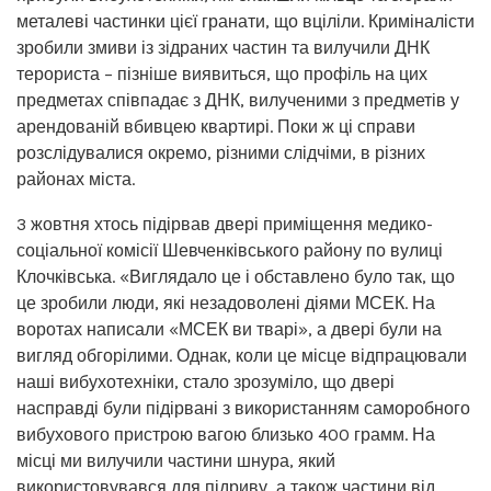
металеві частинки цієї гранати, що вціліли. Криміналісти
зробили змиви із зідраних частин та вилучили ДНК
терориста – пізніше виявиться, що профіль на цих
предметах співпадає з ДНК, вилученими з предметів у
арендованій вбивцею квартирі. Поки ж ці справи
розслідувалися окремо, різними слідчіми, в різних
районах міста.
3 жовтня хтось підірвав двері приміщення медико-
соціальної комісії Шевченківського району по вулиці
Клочківська. «Виглядало це і обставлено було так, що
це зробили люди, які незадоволені діями МСЕК. На
воротах написали «МСЕК ви тварі», а двері були на
вигляд обгорілими. Однак, коли це місце відпрацювали
наші вибухотехніки, стало зрозуміло, що двері
насправді були підірвані з використанням саморобного
вибухового пристрою вагою близько 400 грамм. На
місці ми вилучили частини шнура, який
використовувався для підриву, а також частини від