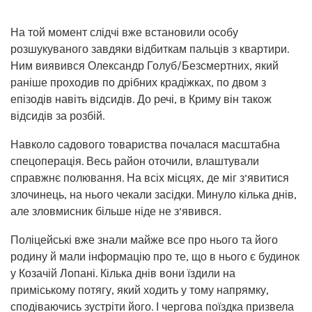
На той момент слідчі вже встановили особу
розшукуваного завдяки відбиткам пальців з квартири.
Ним виявився Олександр Голуб/Безсмертних, який
раніше проходив по дрібних крадіжках, по двом з
епізодів навіть відсидів. До речі, в Криму він також
відсидів за розбій.
Навколо садового товариства почалася масштабна
спецоперація. Весь район оточили, влаштували
справжнє полювання. На всіх місцях, де міг з’явитися
злочинець, на нього чекали засідки. Минуло кілька днів,
але зловмисник більше ніде не з’явився.
Поліцейські вже знали майже все про нього та його
родину й мали інформацію про те, що в нього є будинок
у Козачій Лопані. Кілька днів вони їздили на
приміському потягу, який ходить у тому напрямку,
сподіваючись зустріти його. І чергова поїздка призвела