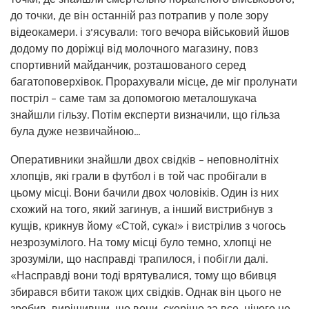
до точки, де він останній раз потрапив у поле зору
відеокамери. і з’ясували: того вечора військовий йшов
додому по доріжці від молочного магазину, повз
спортивний майданчик, розташованого серед
багатоповерхівок. Прорахували місце, де міг пролунати
постріл – саме там за допомогою металошукача
знайшли гільзу. Потім експерти визначили, що гільза
була дуже незвичайною…
Оперативники знайшли двох свідків – неповнолітніх
хлопців, які грали в футбол і в той час пробігали в
цьому місці. Вони бачили двох чоловіків. Один із них
схожий на того, який загинув, а інший вистрибнув з
кущів, крикнув йому «Стой, сука!» і вистрілив з чогось
незрозумілого. На тому місці було темно, хлопці не
зрозуміли, що насправді трапилося, і побігли далі.
«Насправді вони тоді врятувалися, тому що вбивця
збирався вбити також цих свідків. Однак він цього не
зробив, вирішивши, що вони, скоріше за все, нічого не