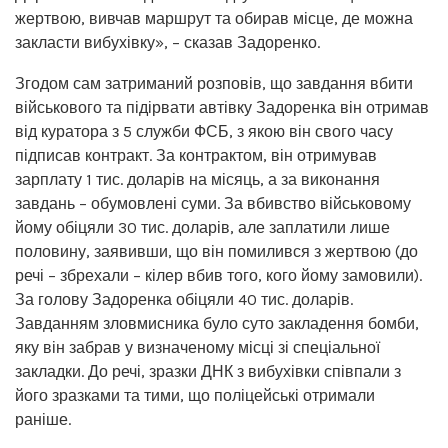
жертвою, вивчав маршрут та обирав місце, де можна
закласти вибухівку», – сказав Задоренко.
Згодом сам затриманий розповів, що завдання вбити
військового та підірвати автівку Задоренка він отримав
від куратора з 5 служби ФСБ, з якою він свого часу
підписав контракт. За контрактом, він отримував
зарплату 1 тис. доларів на місяць, а за виконання
завдань – обумовлені суми. За вбивство військовому
йому обіцяли 30 тис. доларів, але заплатили лише
половину, заявивши, що він помилився з жертвою (до
речі – збрехали – кілер вбив того, кого йому замовили).
За голову Задоренка обіцяли 40 тис. доларів.
Завданням зловмисника було суто закладення бомби,
яку він забрав у визначеному місці зі спеціальної
закладки. До речі, зразки ДНК з вибухівки співпали з
його зразками та тими, що поліцейські отримали
раніше.