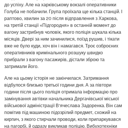
до успіху. Але на харківському вокзалі оперативники
Голуба не побачили. Група проїхала ще кілька станцій. І
раптово, хвилин за 20 після відправлення з Харкова,
на третій станції «Підгородня» в останній момент до
вагону застрибнув чоловік, якого поліція шукала кілька
місяців. Двері за ним зачинилися, поїзд рушив, і тікати
вже не було куди, хоч він і намагався. Троє озброєних
оперативників кримінального розшуку швидко
прибрали з вагону пасажирів, дістали зброю та
затримали його.
Але на цьому історія не закінчилася. Затримання
відбулося близько третьої години дня. А за півтори
години після цього поліція отримала інформацію про
замінування автівки начальника Дергачівської міської
військової адміністрації В’ячеслава Задоренка. Він сам
помітив під машиною підозрілий предмет, схожий на
кирпич, з якого стирчали проводи, коли припаркувався
на пагорбі, й одразу викликав поліцію. Вибухотехніки