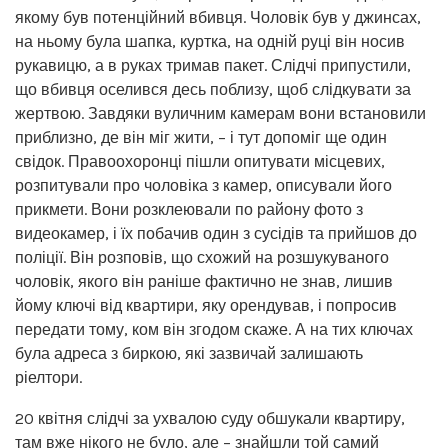
якому був потенційний вбивця. Чоловік був у джинсах,
на ньому була шапка, куртка, на одній руці він носив
рукавицю, а в руках тримав пакет. Слідчі припустили,
що вбивця оселився десь поблизу, щоб слідкувати за
жертвою. Завдяки вуличним камерам вони встановили
приблизно, де він міг жити, – і тут допоміг ще один
свідок. Правоохоронці пішли опитувати місцевих,
розпитували про чоловіка з камер, описували його
прикмети. Вони розклеювали по району фото з
видеокамер, і їх побачив один з сусідів та прийшов до
поліції. Він розповів, що схожий на розшукуваного
чоловік, якого він раніше фактично не знав, лишив
йому ключі від квартири, яку орендував, і попросив
передати тому, ком він згодом скаже. А на тих ключах
була адреса з биркою, які зазвичай залишають
ріелтори.
20 квітня слідчі за ухвалою суду обшукали квартиру,
там вже нікого не було, але – знайшли той самий