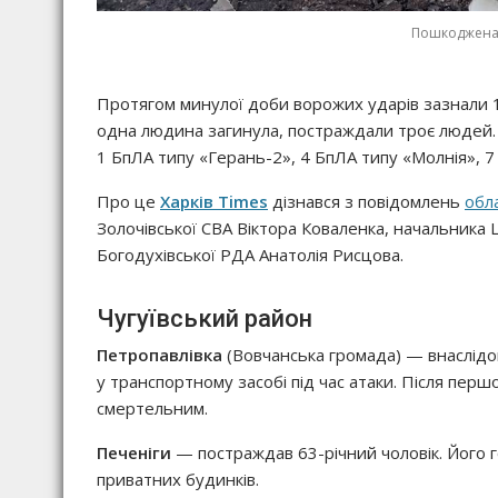
Пошкоджена 
Протягом минулої доби ворожих ударів зазнали 17 
одна людина загинула, постраждали троє людей. 
1 БпЛА типу «Герань-2», 4 БпЛА типу «Молнія», 7
Про це
Харків Times
дізнався з повідомлень
обла
Золочівської СВА Віктора Коваленка, начальника 
Богодухівської РДА Анатолія Рисцова.
Чугуївський район
Петропавлівка
(Вовчанська громада) — внаслідок
у транспортному засобі під час атаки. Після пер
смертельним.
Печеніги
— постраждав 63-річний чоловік. Його 
приватних будинків.