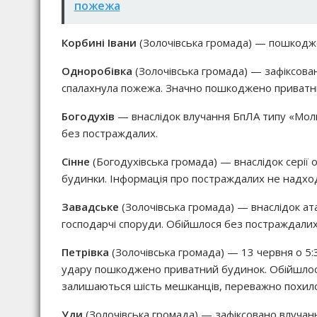
пожежа
Корбині Івани
(Золочівська громада) — пошкодж
Одноробівка
(Золочівська громада) — зафіксова
спалахнула пожежа. Значно пошкоджено приватни
Богодухів
— внаслідок влучання БпЛА типу «Мол
без постраждалих.
Сінне
(Богодухівська громада) — внаслідок серії 
будинки. Інформація про постраждалих не надхо
Завадське
(Золочівська громада) — внаслідок а
господарчі споруди. Обійшлося без постраждалих
Петрівка
(Золочівська громада) — 13 червня о 5:3
удару пошкоджено приватний будинок. Обійшлося 
залишаються шість мешканців, переважно похилог
Уди
(Золочівська громада) — зафіксовано влучанн