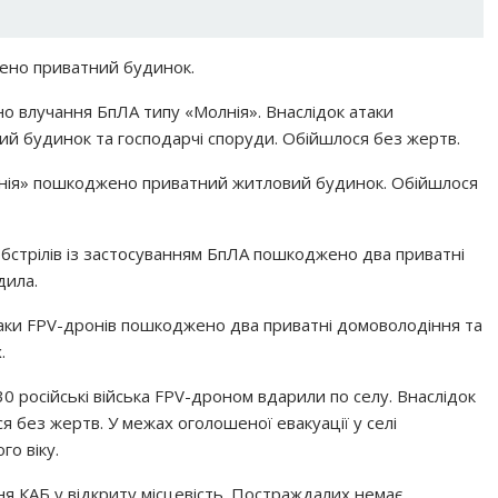
ено приватний будинок.
но влучання БпЛА типу «Молнія». Внаслідок атаки
й будинок та господарчі споруди. Обійшлося без жертв.
нія» пошкоджено приватний житловий будинок. Обійшлося
обстрілів із застосуванням БпЛА пошкоджено два приватні
дила.
таки FPV-дронів пошкоджено два приватні домоволодіння та
.
0 російські війська FPV-дроном вдарили по селу. Внаслідок
без жертв. У межах оголошеної евакуації у селі
о віку.
я КАБ у відкриту місцевість. Постраждалих немає.