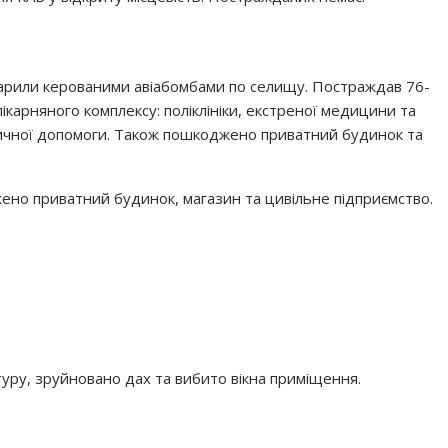
дарили керованими авіабомбами по селищу. Постраждав 76-
карняного комплексу: поліклініки, екстреної медицини та
едичної допомоги. Також пошкоджено приватний будинок та
но приватний будинок, магазин та цивільне підприємство.
ру, зруйновано дах та вибито вікна приміщення.