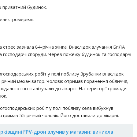
 приватний будинок.
електромережі.
 стрес зазнала 84-річна жінка. Внаслідок влучання БпЛА
 господарчі споруди. Через пожежу будинок та господарчі
господарських робіт у полі поблизу Зрубанки внаслідок
річний механізатор. Чоловік отримав поранення обличчя,
аждалого госпіталізували до лікарні. На території громади
ок.
когосподарських робіт у полі поблизу села вибухнув
римав 55-річний чоловік. Його доставили до лікарні.
рківщині FPV-дрон влучив у магазин: виникла