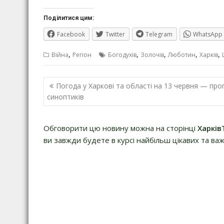
Поділитися цим:
Facebook
Twitter
Telegram
WhatsApp
,
,
,
,
,
Війна
Регіон
Богодухів
Золочів
Люботин
Харків
Навігація
Погода у Харкові та області на 13 червня — про
записів
синоптиків
Обговорити цю новину можна на сторінці
Харків
ви завжди будете в курсі найбільш цікавих та важ