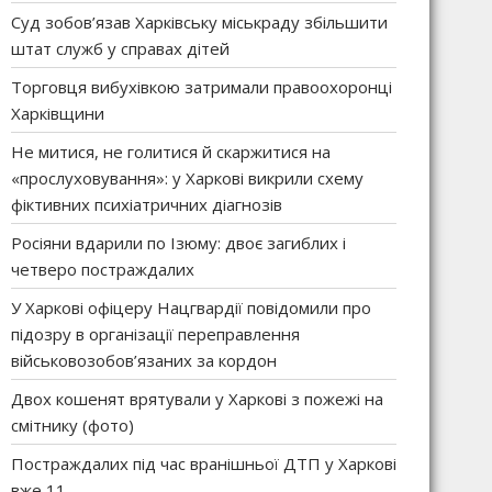
Суд зобов’язав Харківську міськраду збільшити
штат служб у справах дітей
Торговця вибухівкою затримали правоохоронці
Харківщини
Не митися, не голитися й скаржитися на
«прослуховування»: у Харкові викрили схему
фіктивних психіатричних діагнозів
Росіяни вдарили по Ізюму: двоє загиблих і
четверо постраждалих
У Харкові офіцеру Нацгвардії повідомили про
підозру в організації переправлення
військовозобов’язаних за кордон
Двох кошенят врятували у Харкові з пожежі на
смітнику (фото)
Постраждалих під час вранішньої ДТП у Харкові
вже 11