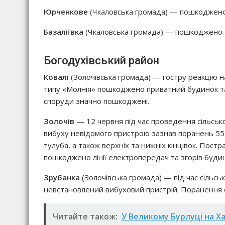
Юрченкове
(Чкаловська громада) — пошкоджено
Базаліївка
(Чкаловська громада) — пошкоджено 
Богодухівський район
Ковалі
(Золочівська громада) — гостру реакцію на
типу «Молнія» пошкоджено приватний будинок та
споруди значно пошкоджені.
Золочів
— 12 червня під час проведення сільсько
вибуху невідомого пристрою зазнав поранень 55-
тулуба, а також верхніх та нижніх кінцівок. Постр
пошкоджено лінії електропередач та згорів будин
Зрубанка
(Золочівська громада) — під час сільсь
невстановлений вибуховий пристрій. Поранення от
Читайте також:
У Великому Бурлуці на Ха