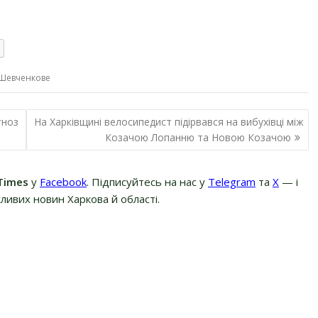
Шевченкове
гноз
На Харківщині велосипедист підірвався на вибухівці між
Козачою Лопанню та Новою Козачою
Times
у
Facebook
. Підписуйтесь на нас у
Telegram
та
Х
— і
ливих новин Харкова й області.