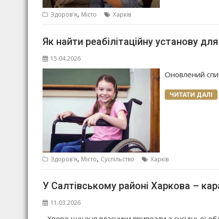
,
Здоров'я
Місто
Харків
Як найти реабілітаційну установу для
15.04.2026
Оновлений спи
ЧИТАТИ ДАЛІ
,
,
Здоров'я
Місто
Суспільство
Харків
У Салтівському районі Харкова – кар
11.03.2026
Хворе цуценя власники привезли з сусідньої обл