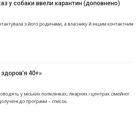
каз у собаки ввели карантин (доповнено)
тактувала з його родичами, а власнику й іншим контактним
 здоров’я 40+»
одять у міських поліклініках, лікарнях і центрах сімейної
долучені до програми – список.