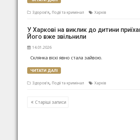
,
Здоров'я
Події та кримінал
Харків
У Харкові на виклик до дитини приїха
Його вже звільнили
14.01.2026
Склянка віскі явно стала зайвою.
ЧИТАТИ ДАЛІ
,
Здоров'я
Події та кримінал
Харків
Навігація
Старіші записи
записів