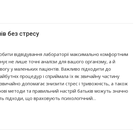
зів без стресу
робити відвідування лабораторії максимально комфортним
нує не лише точні аналізи для вашого організму, а й
огу у маленьких пацієнтів. Важливо підходити до
айбутніх процедур і сприймала їх як звичайну частину
звичайно допомагає знизити стрес і тривожність, а також
ігрові методи та правильний настрій батьків можуть значно
ть підходи, що враховують психологічний…