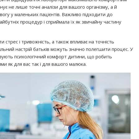
нує не лише точні аналізи для вашого організму, а й
огу у маленьких пацієнтів. Важливо підходити до
айбутніх процедур і сприймала їх як звичайну частину
 стрес і тривожність, а також впливає на точність
вильний настрій батьків можуть значно полегшити процес. У
вують психологічний комфорт дитини, що робить
 як для вас так і для вашого малюка.