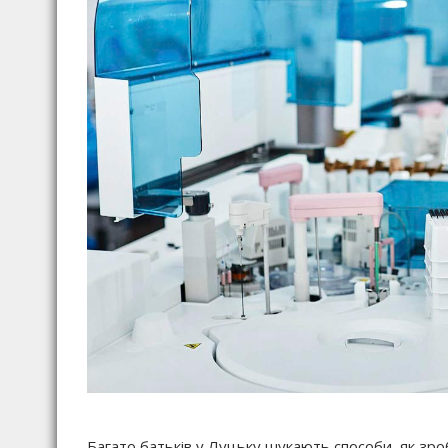
Багато батьків у Луцьку шукають способи, як зр