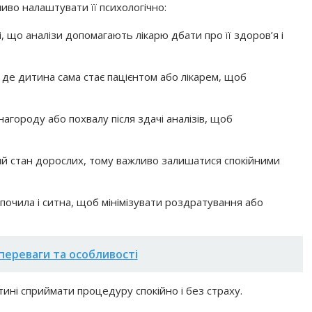
во налаштувати її психологічно:
 що аналізи допомагають лікарю дбати про її здоров’я і
, де дитина сама стає пацієнтом або лікарем, щоб
агороду або похвалу після здачі аналізів, щоб
ний стан дорослих, тому важливо залишатися спокійними
дпочила і ситна, щоб мінімізувати роздратування або
переваги та особливості
ині сприймати процедуру спокійно і без страху.