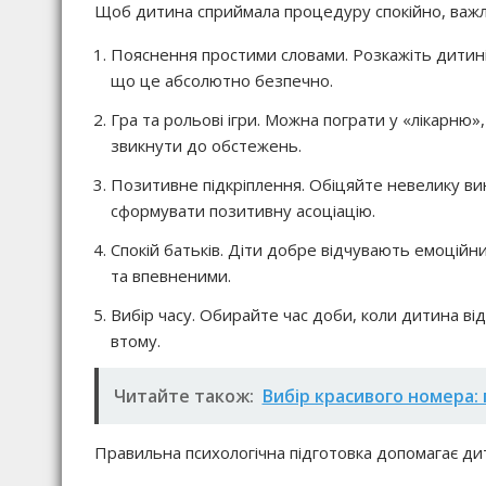
Щоб дитина сприймала процедуру спокійно, важли
Пояснення простими словами. Розкажіть дитині,
що це абсолютно безпечно.
Гра та рольові ігри. Можна пограти у «лікарню»
звикнути до обстежень.
Позитивне підкріплення. Обіцяйте невелику вин
сформувати позитивну асоціацію.
Спокій батьків. Діти добре відчувають емоцій
та впевненими.
Вибір часу. Обирайте час доби, коли дитина ві
втому.
Читайте також:
Вибір красивого номера: 
Правильна психологічна підготовка допомагає дит