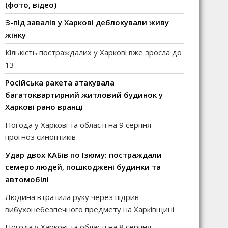
(фото, відео)
З-під завалів у Харкові деблокували живу
жінку
Кількість постраждалих у Харкові вже зросла до
13
Російська ракета атакувала
багатоквартирний житловий будинок у
Харкові рано вранці
Погода у Харкові та області на 9 серпня —
прогноз синоптиків
Удар двох КАБів по Ізюму: постраждали
семеро людей, пошкоджені будинки та
автомобілі
Людина втратила руку через підрив
вибухонебезпечного предмету на Харківщині
Погода у Харкові та області на 8 серпня —