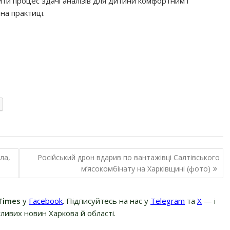
и процес здачі аналізів для дитини комфортним і
на практиці.
ла,
Російський дрон вдарив по вантажівці Салтівського
м’ясокомбінату на Харківщині (фото)
Times
у
Facebook
. Підписуйтесь на нас у
Telegram
та
Х
— і
ливих новин Харкова й області.