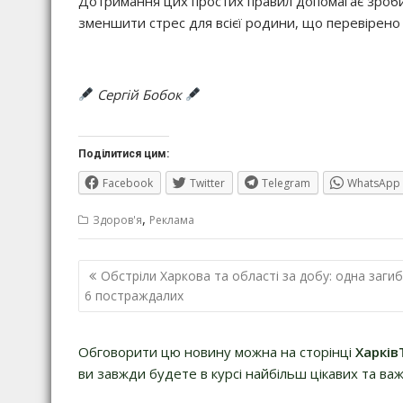
Дотримання цих простих правил допомагає зробит
зменшити стрес для всієї родини, що перевірено 
Сергій Бобок
Поділитися цим:
Facebook
Twitter
Telegram
WhatsApp
,
Здоров'я
Реклама
Навігація
Обстріли Харкова та області за добу: одна загиб
записів
6 постраждалих
Обговорити цю новину можна на сторінці
Харків
ви завжди будете в курсі найбільш цікавих та важ