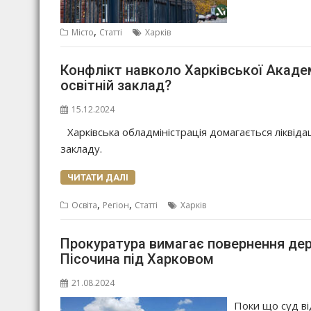
,
Місто
Статті
Харків
Конфлікт навколо Харківської Академ
освітній заклад?
15.12.2024
Харківська обладміністрація домагається ліквіда
закладу.
ЧИТАТИ ДАЛІ
,
,
Освіта
Регіон
Статті
Харків
Прокуратура вимагає повернення держ
Пісочина під Харковом
21.08.2024
Поки що суд ві