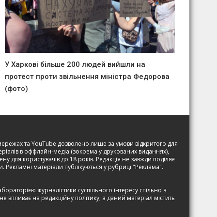
У Харкові більше 200 людей вийшли на
протест проти звільнення міністра Федорова
(фото)
соцмережах та YouTube дозволено лише за умови відкритого для
ріалів в оффлайн-медіа (зокрема у друкованих виданнях),
ну для користувачів до 18 років. Редакція не завжди поділяє
ри. Рекламні матеріали публікуються у рубриці "Реклама".
абораторією журналістики суспільного інтересу
спільно з
 впливає на редакційну політику, а даний матеріал містить