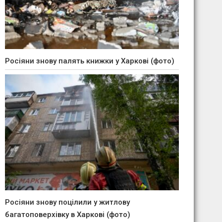
Росіяни знову палять книжки у Харкові (фото)
Росіяни знову поцілили у житлову
багатоповерхівку в Харкові (фото)