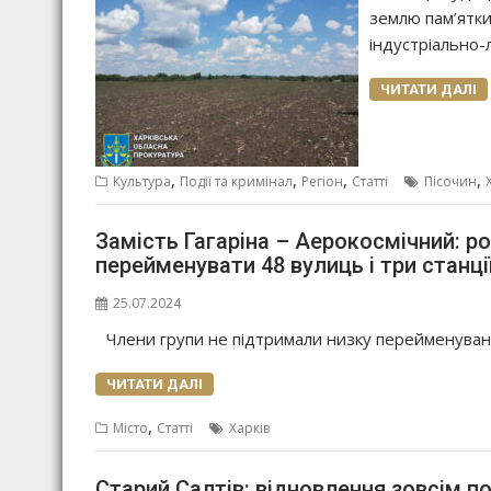
землю пам’ятки
індустріально-л
ЧИТАТИ ДАЛІ
,
,
,
,
Культура
Події та кримінал
Регіон
Статті
Пісочин
Замість Гагаріна – Аерокосмічний: р
перейменувати 48 вулиць і три станці
25.07.2024
Члени групи не підтримали низку перейменувань
ЧИТАТИ ДАЛІ
,
Місто
Статті
Харків
Старий Салтів: відновлення зовсім по