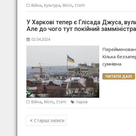
,
,
,
Війна
Культура
Місто
Статті
У Харкові тепер є Глісада Джуса, ву
Але до чого тут покійний замміністр
02.04.2024
Перейменовано 
Кілька беззапе
сумнівна.
ЧИТАТИ ДАЛІ
,
,
Війна
Місто
Статті
Харків
Навігація
Старіші записи
записів