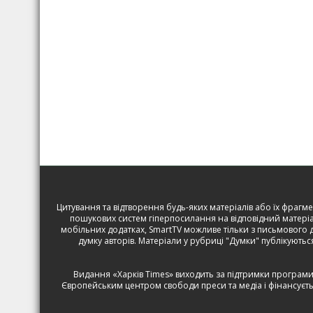
Цитування та відтворення будь-яких матеріалів або їх фрагме
пошукових систем гіперпосилання на відповідний матеріа
мобільних додатках, SmartTV можливе тільки з письмового до
думку авторів. Матеріали у рубриці "Думки" публікуються
Видання «Харків Times» виходить за підтримки програми “
Європейським центром свободи преси та медіа
і фінансуєт