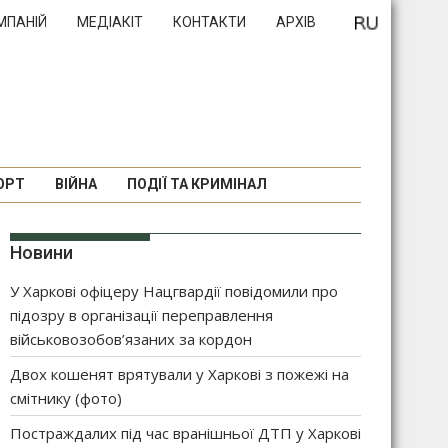
МПАНІЙ
МЕДІАКІТ
КОНТАКТИ
АРХІВ
ОРТ
ВІЙНА
ПОДІЇ ТА КРИМІНАЛ
Новини
У Харкові офіцеру Нацгвардії повідомили про
підозру в організації переправлення
військовозобов’язаних за кордон
Двох кошенят врятували у Харкові з пожежі на
смітнику (фото)
Постраждалих під час вранішньої ДТП у Харкові