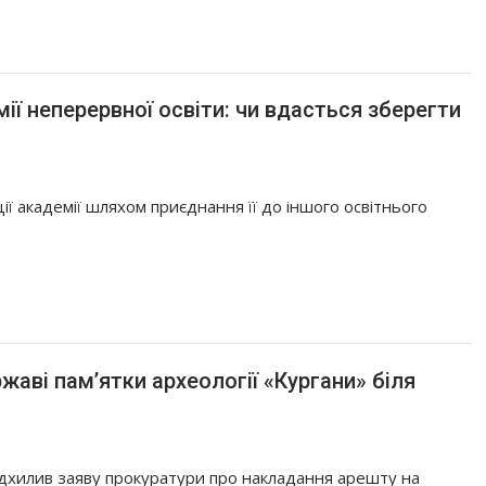
ії неперервної освіти: чи вдасться зберегти
ції академії шляхом приєднання її до іншого освітнього
аві пам’ятки археології «Кургани» біля
дхилив заяву прокуратури про накладання арешту на