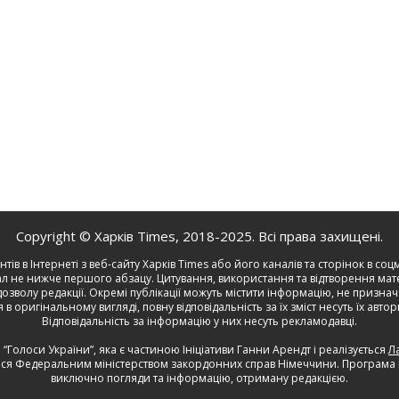
Copyright © Харків Тimes, 2018-2025. Всі права захищені.
нтів в Інтернеті з веб-сайту Харків Times або його каналів та сторінок в 
л не нижче першого абзацу. Цитування, використання та відтворення мате
зволу редакції. Окремі публікації можуть містити інформацію, не призначе
 в оригінальному вигляді, повну відповідальність за їх зміст несуть їх авто
Відповідальність за інформацію у них несуть рекламодавці.
Голоси України”, яка є частиною Ініціативи Ганни Арендт і реалізується
Л
ься Федеральним міністерством закордонних справ Німеччини. Програма не
виключно погляди та інформацію, отриману редакцією.