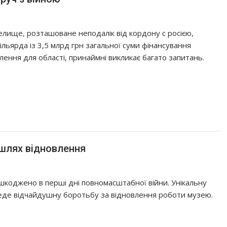
елище, розташоване неподалік від кордону с росією,
ільярда із 3,5 млрд грн загальної суми фінансування
влення для області, принаймні викликає багато запитань.
 шлях відновлення
шкоджено в перші дні повномасштабної війни. Унікальну
веде відчайдушну боротьбу за відновлення роботи музею.