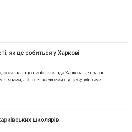
і: як це робиться у Харкові
рці показала, що нинішня влада Харкова не прагне
 містянами, ані з незалежними від неї фахівцями.
харківських школярів