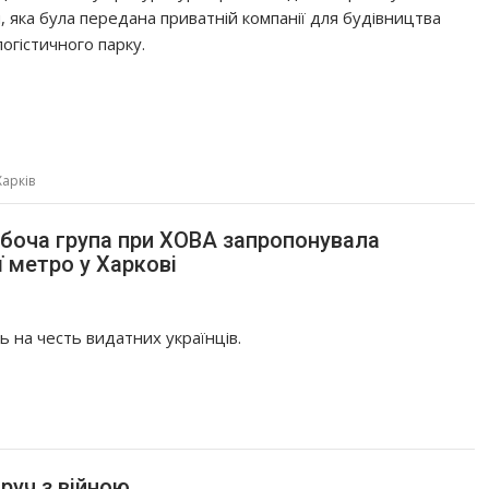
, яка була передана приватній компанії для будівництва
огістичного парку.
Харків
обоча група при ХОВА запропонувала
ї метро у Харкові
 на честь видатних українців.
руч з війною