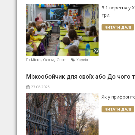
З 1 вересня у Х
три.
ЧИТАТИ ДАЛІ
,
,
Місто
Освіта
Статті
Харків
Міжсобойчик для своїх або До чого т
23.08.2025
Як у прифронто
ЧИТАТИ ДАЛІ