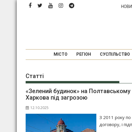
Перейти
НОВИ
до
вмісту
МІСТО
РЕГІОН
СУСПІЛЬСТВО
Статті
«Зелений будинок» на Полтавському 
Харкова під загрозою
12.10.2025
З 2011 року по
договору, і під