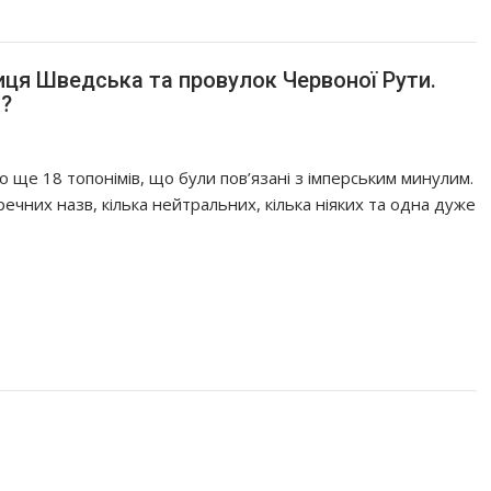
лиця Шведська та провулок Червоної Рути.
а?
ще 18 топонімів, що були пов’язані з імперським минулим.
речних назв, кілька нейтральних, кілька ніяких та одна дуже