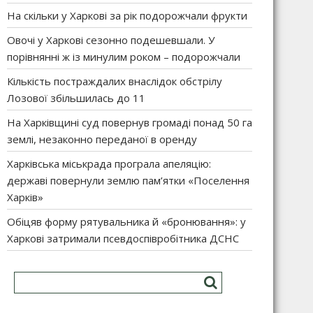
На скільки у Харкові за рік подорожчали фрукти
Овочі у Харкові сезонно подешевшали. У
порівнянні ж із минулим роком – подорожчали
Кількість постраждалих внаслідок обстрілу
Лозової збільшилась до 11
На Харківщині суд повернув громаді понад 50 га
землі, незаконно переданої в оренду
Харківська міськрада програла апеляцію:
державі повернули землю пам’ятки «Поселення
Харків»
Обіцяв форму рятувальника й «бронювання»: у
Харкові затримали псевдоспівробітника ДСНС