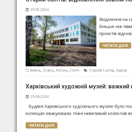
29.05.2024
Виділення на с
більше ніж півм
проєктів відно
ЧИТАТИ ДАЛІ
,
,
,
,
Війна
Освіта
Регіон
Статті
Старий Салтів
Харків
Харківський художній музей: важкий
29.04.2024
Будівлі Харківського художнього музею було по
колекцію евакуювали. Нині невеликий колектив 
ЧИТАТИ ДАЛІ