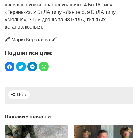
населені пункти із застосуванням: 4 БпЛА типу
«Герань-2», 2 БпЛА типу «Ланцет», 9 БпЛА типу
«Молнія», 7 fpv-дронів та 43 БпЛА, тип яких
встановлюється.
🖋️ Марія Коротаєва 🖋️
Поділитися цим:
Share
Похожие новости