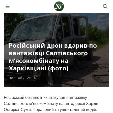
Російський дрон вдарив по
вантажівці Салтівського
м’ясокомбінату на
Харківщині (фото)
Чер 06, 2026
Російський безпілотник атакував вантажівку
Салтівського м’ясокомбінату на автодорозі Харків–
Охтирка-Суми. Поранений та ушпиталений водій.