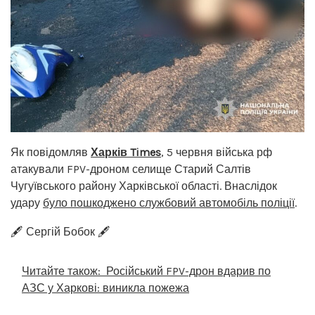
Як повідомляв
Харків Times
, 5 червня війська рф
атакували FPV-дроном селище Старий Салтів
Чугуївського району Харківської області. Внаслідок
удару
було пошкоджено службовий автомобіль поліції
.
🖋️ Сергій Бобок 🖋️
Читайте також:
Російський FPV-дрон вдарив по
АЗС у Харкові: виникла пожежа