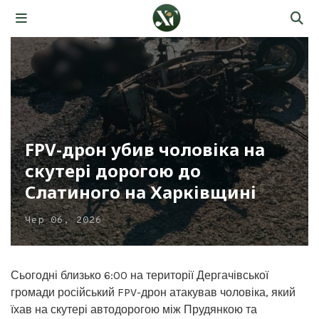
FPV-дрон убив чоловіка на
скутері дорогою до
Слатиного на Харківщині
Чер 06, 2026
Сьогодні близько 6:00 на території Дергачівської
громади російський FPV-дрон атакував чоловіка, який
їхав на скутері автодорогою між Прудянкою та