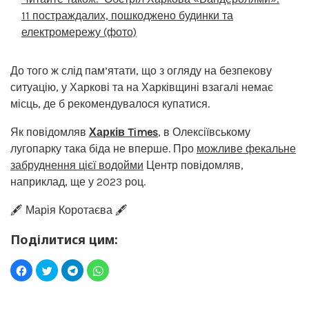
11 постраждалих, пошкоджено будинки та
електромережу (фото)
До того ж слід пам’ятати, що з огляду на безпекову
ситуацію, у Харкові та на Харківщині взагалі немає
місць, де б рекомендувалося купатися.
Як повідомляв
Харків Times
, в Олексіївському
лугопарку така біда не вперше. Про
можливе фекальне
забруднення цієї водойми
Центр повідомляв,
наприклад, ще у 2023 роц.
🖋️ Марія Коротаєва 🖋️
Поділитися цим: