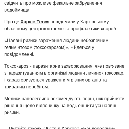
свідчить про можливе фекальне забруднення
водоймища.
Про це
Харків Times
повідомили у Харківському
обласному центрі контролю та профілактики хвороб.
«Наявні ризики зараження людини небезпечним
гельмінтозом (токсокарозом)», – йдеться у
повідомленні.
Токсокароз – паразитарне захворювання, яке пов’язане
з паразитуванням в організмі людини личинок токсокар,
і характеризується ураженням різних органів та
тривалим перебігом.
Медики наполегливо рекомендують перш, ніж прийняти
рішення щодо відпочинку на воді, оцінити усі наявні
ризики.
Читайте також:
Обстріл Харкова «Бандеролями»: