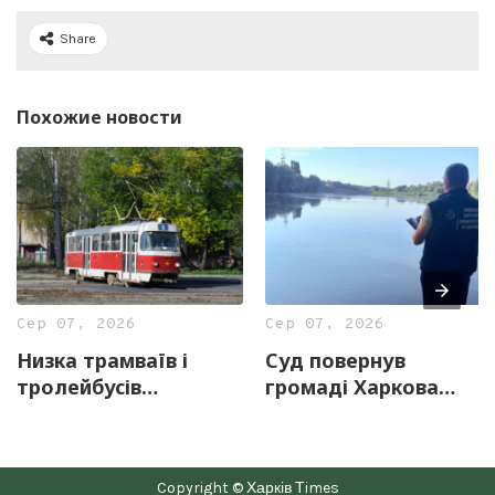
Share
Похожие новости
Сер 07, 2026
Сер 07, 2026
Низка трамваїв і
Суд повернув
тролейбусів
громаді Харкова
тимчасово змінять
майже 13 гектарів
маршрути 8 серпня
землі з частиною
озера «Очерет»
Copyright © Харків Тimes