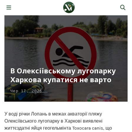
В Олексіївському лугопарку
Харкова купатися не варто
Чер 17, 2026
У воді річки Лопань в межах акваторії пляжу
Олексіївського лугопарку в Харкові виявлені
життєздатні яйця геогельмінта Toxocara canis, що