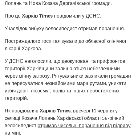
Лопань та Нова Козача Дергачівської громади.
Про це
Харків Times
повідомили у
ДСНС
.
Унаслідок вибуху велосипедист отримав поранення.
Постраждалого госпіталізували до обласної клінічної
лікарні Харкова.
У ДСНС наголосили, що деокуповані та прифронтові
території Харківщини залишаються небезпечними
через мінну загрозу. Рятувальники закликали громадян
не пересуватися незнайомими маршрутами, уникати
узбіч доріг, лісосмуг, полів та інших необстежених
територій.
Як повідомляв
Харків Times
, ввечері 10 червня у
селищі Козача Лопань Харківської області 56-річний
велосипедист
отримав чисельні поранення від підриву
на міні
.