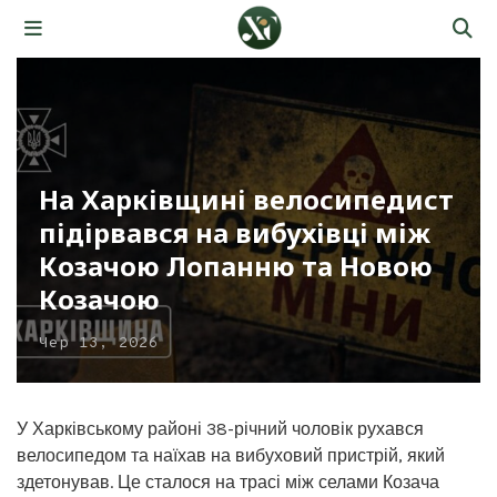
На Харківщині велосипедист
підірвався на вибухівці між
Козачою Лопанню та Новою
Козачою
Чер 13, 2026
У Харківському районі 38-річний чоловік рухався
велосипедом та наїхав на вибуховий пристрій, який
здетонував. Це сталося на трасі між селами Козача