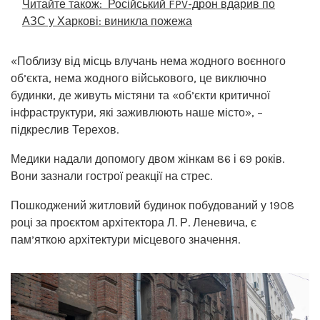
Читайте також:
Російський FPV-дрон вдарив по
АЗС у Харкові: виникла пожежа
«Поблизу від місць влучань нема жодного воєнного
об’єкта, нема жодного військового, це виключно
будинки, де живуть містяни та «об’єкти критичної
інфраструктури, які заживлюють наше місто», –
підкреслив Терехов.
Медики надали допомогу двом жінкам 86 і 69 років.
Вони зазнали гострої реакції на стрес.
Пошкоджений житловий будинок побудований у 1908
році за проєктом архітектора Л. Р. Леневича, є
пам’яткою архітектури місцевого значення.