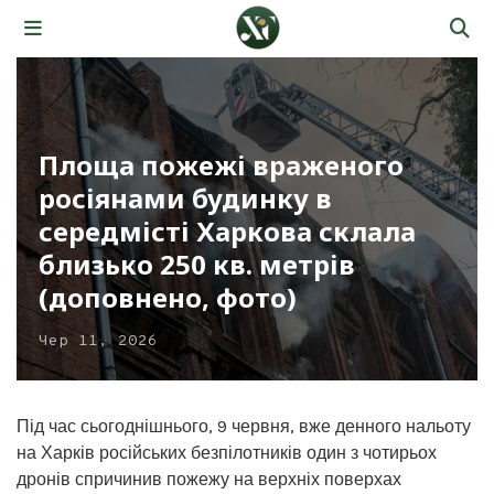
Площа пожежі враженого
росіянами будинку в
середмісті Харкова склала
близько 250 кв. метрів
(доповнено, фото)
Чер 11, 2026
Під час сьогоднішнього, 9 червня, вже денного нальоту
на Харків російських безпілотників один з чотирьох
дронів спричинив пожежу на верхніх поверхах