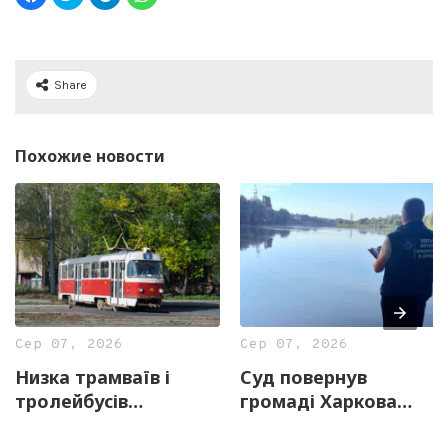
Share
Похожие новости
Сер 07, 2026
Сер 07, 2026
Низка трамваїв і
Суд повернув
тролейбусів
громаді Харкова
тимчасово змінять
майже 13 гектарів