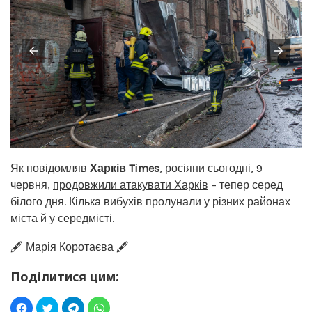
Як повідомляв
Харків Times
, росіяни сьогодні, 9
червня,
продовжили атакувати Харків
– тепер серед
білого дня. Кілька вибухів пролунали у різних районах
міста й у середмісті.
🖋️ Марія Коротаєва 🖋️
Поділитися цим: