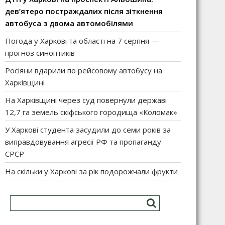
дев’ятеро постраждалих після зіткнення
автобуса з двома автомобілями
Погода у Харкові та області на 7 серпня —
прогноз синоптиків
Росіяни вдарили по рейсовому автобусу на
Харківщині
На Харківщині через суд повернули державі
12,7 га земель скіфського городища «Коломак»
У Харкові студента засудили до семи років за
виправдовування агресії РФ та пропаганду
СРСР
На скільки у Харкові за рік подорожчали фрукти