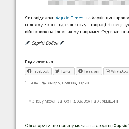
Як повідомляв
Харків Times
, на Харківщині прав
коледжу, якого підозрюють у співпраці зі спецсл
військових на Ізюмському напрямку. Суд взяв юна
Сергій Бобок
Поділитися цим:
Facebook
Twitter
Telegram
WhatsApp
,
,
Інше
Дніпро
Полтава
Харків
Навігація
Знову механізатор підірвався на Харківщині
записів
Обговорити цю новину можна на сторінці
Харків