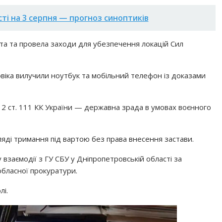
сті на 3 серпня — прогноз синоптиків
та та провела заходи для убезпечення локацій Сил
овіка вилучили ноутбук та мобільний телефон із доказами
ч. 2 ст. 111 КК України — державна зрада в умовах воєнного
яді тримання під вартою без права внесення застави.
взаємодії з ГУ СБУ у Дніпропетровській області за
бласної прокуратури.
лі.