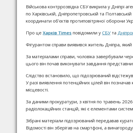
Військова контррозвідка СБУ викрила у Дніпрі аге
по Харківській, Дніпропетровській та Полтавській
координати об’єктів протиповітряної оборони Укр
Про це
Харків Times
повідомили у
СБУ
та
Дніпро
Фігурантом справи виявився житель Дніпра, який 
За матеріалами справи, чоловіка завербували чере
цього він почав виконувати завдання представник
Слідство встановило, що підозрюваний відстежував
У разі виявлення потенційних цілей він познача
місцевості.
За даними прокуратури, з квітня по травень 202
радіолокаційних станцій, які є елементами систе
Зібрані матеріали підозрюваний передавав курат
Відомості він зберігав на смартфоні, а винагоро