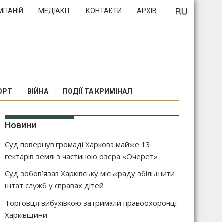
МПАНІЙ
МЕДІАКІТ
КОНТАКТИ
АРХІВ
ОРТ
ВІЙНА
ПОДІЇ ТА КРИМІНАЛ
Новини
Суд повернув громаді Харкова майже 13
гектарів землі з частиною озера «Очерет»
Суд зобов’язав Харківську міськраду збільшити
штат служб у справах дітей
Торговця вибухівкою затримали правоохоронці
Харківщини