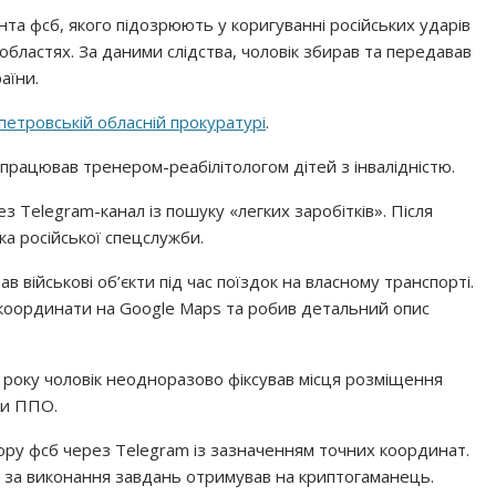
нта фсб, якого підозрюють у коригуванні російських ударів
 областях. За даними слідства, чоловік збирав та передавав
аїни.
петровській обласній прокуратурі
.
працював тренером-реабілітологом дітей з інвалідністю.
з Telegram-канал із пошуку «легких заробітків». Після
а російської спецслужби.
 військові об’єкти під час поїздок на власному транспорті.
в координати на Google Maps та робив детальний опис
6 року чоловік неодноразово фіксував місця розміщення
ми ППО.
ору фсб через Telegram із зазначенням точних координат.
ду за виконання завдань отримував на криптогаманець.