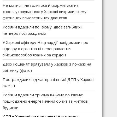
Не митися, не голитися й скаржитися на
«прослуховування»: у Харкові викрили схему
фіктивних психіатричних діагнозів
Росіяни вдарили по Ізюму: двоє загиблих і
четверо постраждалих
У Харкові офіцеру Нацгвардії повідомили про
підозру в організації переправлення
військовозобов’язаних за кордон
Двох кошенят врятували у Харкові з пожежі на
смітнику (фото)
Постраждалих під час вранішньої ДТП у Харкові
вже 11
Росіяни вдарили трьома КАБами по Ізюму:
пошкоджено енергетичний об’єкт та житлові
будинки
ДТП у Харкові на проспекті Альошина: