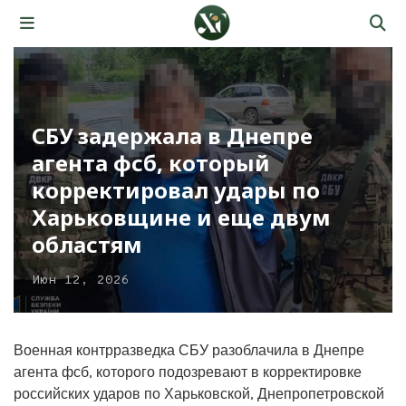
СБУ задержала в Днепре
агента фсб, который
корректировал удары по
Харьковщине и еще двум
областям
Июн 12, 2026
Военная контрразведка СБУ разоблачила в Днепре
агента фсб, которого подозревают в корректировке
российских ударов по Харьковской, Днепропетровской