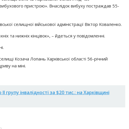
 вибухового пристрою». Внаслідок вибуху постраждав 55-
ської селищної військової адміністрації Віктор Коваленко.
ніх та нижніх кінцівок», – йдеться у повідомленні.
і.
 селищі Козача Лопань Харківської області 56-річний
дриву на міні.
I групу інвалідності за $20 тис.: на Харківщині