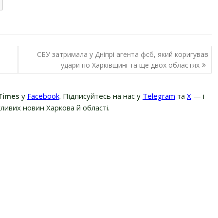
СБУ затримала у Дніпрі агента фсб, який коригував
удари по Харківщині та ще двох областях
Times
у
Facebook
. Підписуйтесь на нас у
Telegram
та
Х
— і
ливих новин Харкова й області.