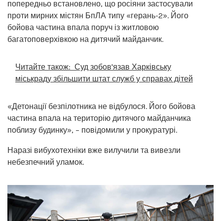
попередньо встановлено, що росіяни застосували
проти мирних містян БпЛА типу «герань-2». Його
бойова частина впала поруч із житловою
багатоповерхівкою на дитячий майданчик.
Читайте також:
Суд зобов'язав Харківську
міськраду збільшити штат служб у справах дітей
«Детонації безпілотника не відбулося. Його бойова
частина впала на територію дитячого майданчика
поблизу будинку», – повідомили у прокуратурі.
Наразі вибухотехніки вже вилучили та вивезли
небезпечний уламок.