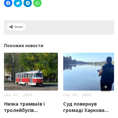
Share
Похожие новости
Сер 07, 2026
Сер 07, 2026
Низка трамваїв і
Суд повернув
тролейбусів
громаді Харкова
тимчасово змінять
майже 13 гектарів