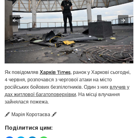
Як повідомляв
Харків Times
, ранок у Харкові сьогодні,
4 червня, розпочався з чергової атаки на місто
російських бойових безпілотників. Один з них
влучив у
дах житлової багатоповерхівки
. На місці влучання
зайнялася пожежа.
🖋️ Марія Коротаєва 🖋️
Поділитися цим: