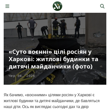
«Суто воєнні» цілі росіян у
Харкові: житлові будинки та
дитячі майданчики (фото)
Чер 04, 2026
Як бачимо, «воєнними» цілями росіян у Харкові є
житлові будинки та дитячі майданчики, де бавляться
наші діти. Ось як виглядає сьогодні дах та двір