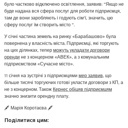
було частково відключено освітлення, заявив: “Якщо не
буде надана вся сфера послуг для роботи підприємця,
там де вони заробляють і годують сім’ї, значить, цю
сферу послуг їм створить місто “.
У січні частина земель на ринку «Барабашово» була
повернена у власність міста. Підприємці, які торгують
на цих ділянках, тепер
можуть укладати договори
оренди
не з концерном «АВЕК», а з комунальним
підприємством «Сучасне місто».
11 січня на зустрічі з підприємцями
мер заявив
, що
більше тисячі торгуючих готові укласти договори з КП, а
не з концерном. Також
Кернес обіцяв підприємцям
значно знизити орендну плату.
🖋️ Марія Коротаєва 🖋️
Поділитися цим: