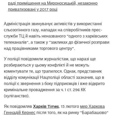
раді приміщення на Мироносицькій, незаконно
приватизовані у 2017 році
Адміністрація звинувачує активістів у використанні
сльозогінного газу, нападах на співробітників прес-
служби ТЦ й навіть неназваного “одного з харківських
телеканалів”, а також у “закликах до фізичної розправи
над працівниками торгового центру”.
У поліції повідомили журналістам, що наразі ще
розбираються у цьому конфлікті й не можуть
коментувати те, що трапилося. Однак, представник
відділу комунікації Нацполіціі області зазначив, що в
поліції є звернення з боку підприємців і вже відкрито
кримінальне провадження за ч. 1 ст. 296 КК
(хуліганство).
Як повідомляв
Харків Times
, 15 лютого
мер Харкова
Геннадій Кернес
після того, як на ринку “Барабашово”