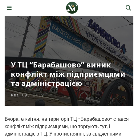
У ТЦ “Барабашово” виник
конфлікт між підприємцями
та адміністрацією
Кві 09, 2019
Вчора, 8 квітня, на території ТЦ “Барабашово” стався
конфлікт між підприємцями, що торгують тут, і
адміністрацією ТЦ. У протистоянні, за свідченнями