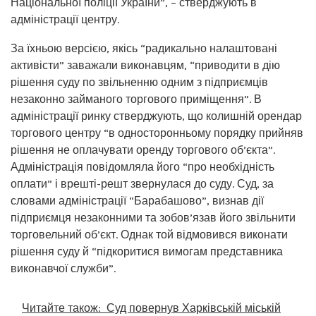
Національної поліції України”, – стверджують в
адміністрації центру.
За їхньою версією, якісь “радикально налаштовані
активісти” заважали виконавцям, “приводити в дію
рішення суду по звільненню одним з підприємців
незаконно займаного торгового приміщення”. В
адміністрації ринку стверджують, що колишній орендар
торгового центру “в односторонньому порядку прийняв
рішення не оплачувати оренду торгового об’єкта”.
Адміністрація повідомляла його “про необхідність
оплати” і врешті-решт звернулася до суду. Суд, за
словами адміністрації “Барабашово”, визнав дії
підприємця незаконними та зобов’язав його звільнити
торговельний об’єкт. Однак той відмовився виконати
рішення суду й “підкоритися вимогам представника
виконавчої служби”.
Читайте також:
Суд повернув Харківській міській