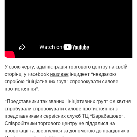
У свою чергу, адміністрація торгового центру на своїй
сторінці у Facebook
називає
інцидент “невдалою
спробою “ініціативних груп” спровокувати силове
протистояння”.
“Представники так званих “ініціативних груп” 08 квiтня
спробували спровокувати силове протистояння з
представниками сервісних служб ТЦ “Барабашово”.
Співробітники торгового центру не піддалися на
провокації та звернулися за допомогою до працівників