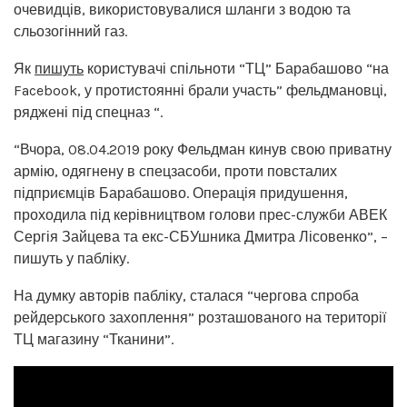
очевидців, використовувалися шланги з водою та
сльозогінний газ.
Як
пишуть
користувачі спільноти “ТЦ” Барабашово “на
Facebook, у протистоянні брали участь” фельдмановці,
ряджені під спецназ “.
“Вчора, 08.04.2019 року Фельдман кинув свою приватну
армію, одягнену в спецзасоби, проти повсталих
підприємців Барабашово. Операція придушення,
проходила під керівництвом голови прес-служби АВЕК
Сергія Зайцева та екс-СБУшника Дмитра Лісовенко”, –
пишуть у пабліку.
На думку авторів пабліку, сталася “чергова спроба
рейдерського захоплення” розташованого на території
ТЦ магазину “Тканини”.