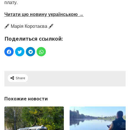
плату.
Читати цю новину українською →
🖋️ Марія Коротаєва 🖋️
Поделиться ссылкой:
Share
Похожие новости