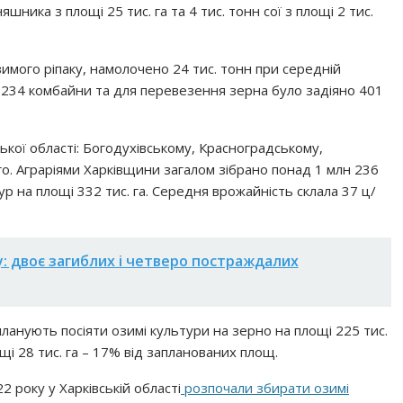
шника з площі 25 тис. га та 4 тис. тонн сої з площі 2 тис.
имого ріпаку, намолочено 24 тис. тонн при середній
о 234 комбайни та для перевезення зерна було задіяно 401
ької області: Богодухівському, Красноградському,
го. Аграріями Харківщини загалом зібрано понад 1 млн 236
р на площі 332 тис. га. Середня врожайність склала 37 ц/
у: двоє загиблих і четверо постраждалих
 планують посіяти озимі культури на зерно на площі 225 тис.
щі 28 тис. га – 17% від запланованих площ.
2 року у Харківській області
розпочали збирати озимі