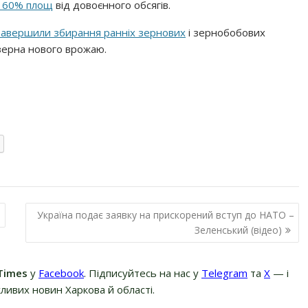
ли 60% площ
від довоєнного обсягів.
завершили збирання ранніх зернових
і зернобобових
 зерна нового врожаю.
ь
Україна подає заявку на прискорений вступ до НАТО –
Зеленський (відео)
Times
у
Facebook
. Підписуйтесь на нас у
Telegram
та
Х
— і
ливих новин Харкова й області.