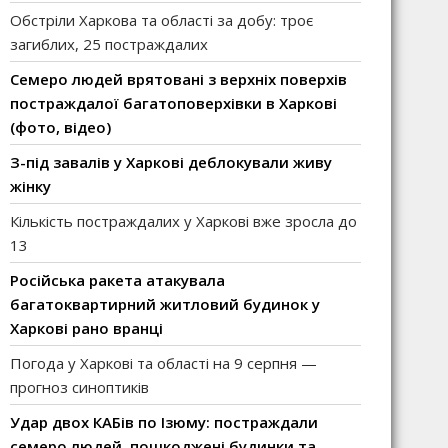
Обстріли Харкова та області за добу: троє
загиблих, 25 постраждалих
Семеро людей врятовані з верхніх поверхів
постраждалої багатоповерхівки в Харкові
(фото, відео)
З-під завалів у Харкові деблокували живу
жінку
Кількість постраждалих у Харкові вже зросла до
13
Російська ракета атакувала
багатоквартирний житловий будинок у
Харкові рано вранці
Погода у Харкові та області на 9 серпня —
прогноз синоптиків
Удар двох КАБів по Ізюму: постраждали
семеро людей, пошкоджені будинки та