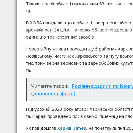
Також аграрії області намолотили 53 тис. тонн соня
га.
В ХОВА нагадали, що в області завершено збір оз
врожайності 24 ц/га. На полях області працювал
одиницю транспортних засобів.
Через війну жнива проходять у 5 районах Харківс
Лозівському, частинах Харківського та Чугуївсько
тис. тонн зерна зернових та зернобобових культу
га.
Читайте також:
Росіяни вдарили по Ізюм
(доповнено фото)
Під урожай 2023 року аграрії Харківської області
га. Наразі проведено посів озимої пшениці на пло
Як повідомляв
Харків Times
, на початку липня 202