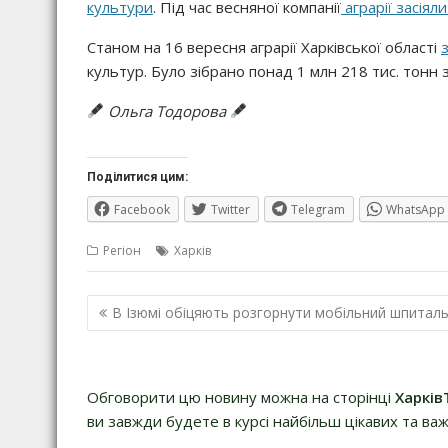
культури
. Під час весняної компанії
аграрії засія
Станом на 16 вересня аграрії Харківської області
культур. Було зібрано понад 1 млн 218 тис. тонн
Ольга Тодорова
Поділитися цим:
Facebook
Twitter
Telegram
WhatsApp
Регіон
Харків
Навігація
В Ізюмі обіцяють розгорнути мобільний шпитал
записів
Обговорити цю новину можна на сторінці
Харків
ви завжди будете в курсі найбільш цікавих та важ