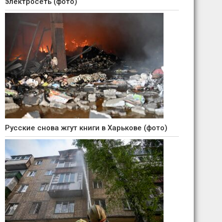
электросеть (фото)
Русские снова жгут книги в Харькове (фото)