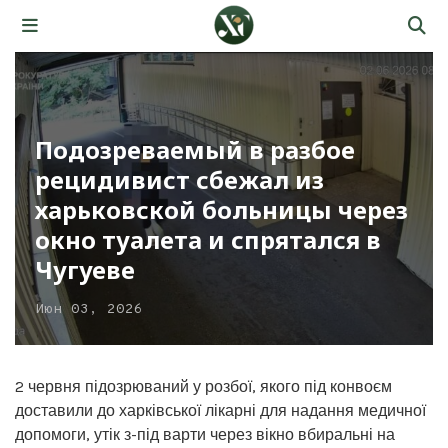
Подозреваемый в разбое
рецидивист сбежал из
харьковской больницы через
окно туалета и спрятался в
Чугуеве
Июн 03, 2026
2 червня підозрюваний у розбої, якого під конвоєм
доставили до харківської лікарні для надання медичної
допомоги, утік з-під варти через вікно вбиральні на