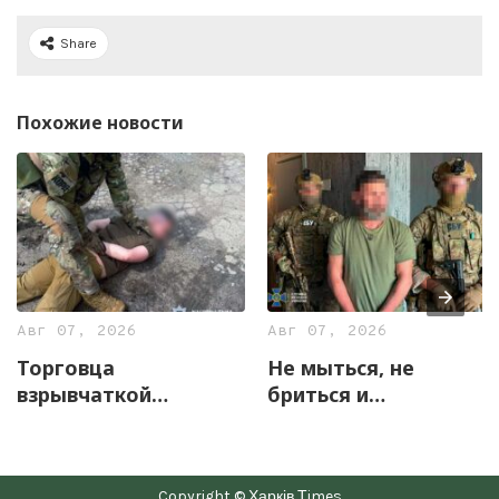
Share
Похожие новости
Авг 07, 2026
Авг 07, 2026
Торговца
Не мыться, не
взрывчаткой
бриться и
задержали
жаловаться на
правоохранители
«прослушку»: в
Харьковщины
Харькове
Copyright © Харків Тimes