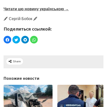
Читати цю новину українською →
🖋️ Сергій Бобок 🖋️
Поделиться ссылкой:
Share
Похожие новости