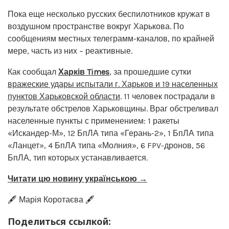
Пока еще несколько русских беспилотников кружат в
воздушном пространстве вокруг Харькова. По
сообщениям местных телеграмм-каналов, по крайней
мере, часть из них – реактивные.
Как сообщал
Харків Times
, за прошедшие сутки
вражеские удары испытали г. Харьков и 19 населенных
пунктов Харьковской области
. 11 человек пострадали в
результате обстрелов Харьковщины. Враг обстреливал
населенные пункты с применением: 1 ракеты
«Искандер-М», 12 БпЛА типа «Герань-2», 1 БпЛА типа
«Ланцет», 4 БпЛА типа «Молния», 6 FPV-дронов, 56
БпЛА, тип которых устанавливается.
Читати цю новину українською →
🖋️ Марія Коротаєва 🖋️
Поделиться ссылкой: