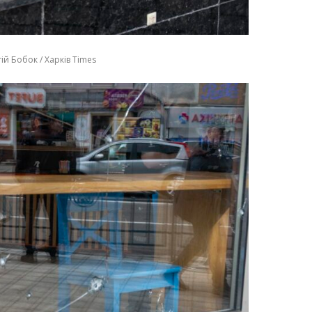
ій Бобок / Харків Times