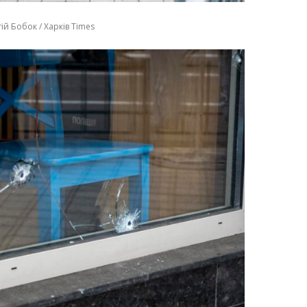
ій Бобок / Харків Times