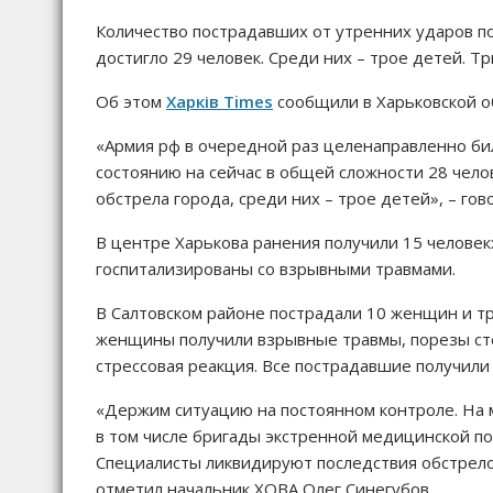
Количество пострадавших от утренних ударов по 
достигло 29 человек. Среди них – трое детей. Т
Об этом
Харків Times
сообщили в Харьковской о
«Армия рф в очередной раз целенаправленно би
состоянию на сейчас в общей сложности 28 чело
обстрела города, среди них – трое детей», – го
В центре Харькова ранения получили 15 человек
госпитализированы со взрывными травмами.
В Салтовском районе пострадали 10 женщин и тро
женщины получили взрывные травмы, порезы стек
стрессовая реакция. Все пострадавшие получил
«Держим ситуацию на постоянном контроле. На 
в том числе бригады экстренной медицинской п
Специалисты ликвидируют последствия обстрел
отметил начальник ХОВА Олег Синегубов.