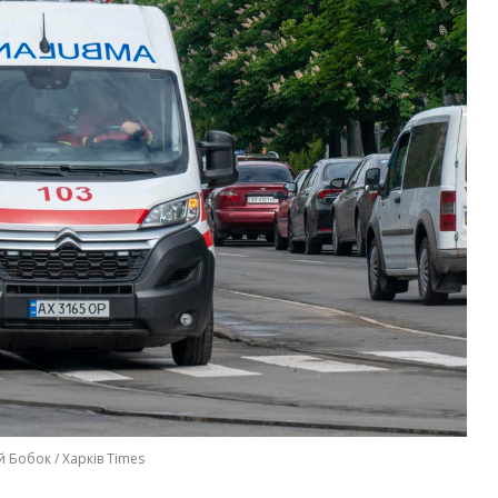
й Бобок / Харків Times