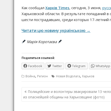
Как сообщал
Харків Times
, сегодня, 3 июня,
русс
Харьковской области. В результате попаданий в
шести пострадавших, среди которых 17-летний 
Читати цю новину українською →
Марія Коротаєва
Поделиться ссылкой:
Facebook
Twitter
Telegram
WhatsApp
,
,
Война
Регион
Новая Водолага
Харьков
Навигация
Полицейские и волонтеры эвакуировали 13 чел
по
из опаснейшей общины на Харьковщине (фото)
записям