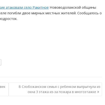
кие атаковали село Ракитное
Нововодолажской общины
 селе погибли двое мирных местных жителей. Сообщалось о
подросток.
овек
В Слобожанском семья с ребенком выпрыгнула из
окна 3 этажа из-за пожара в многоэтажке