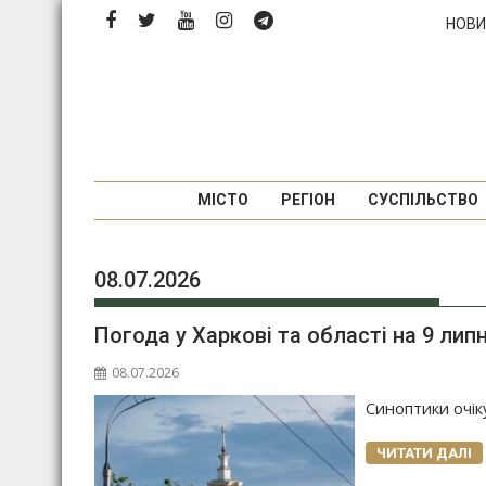
П
НОВИ
е
р
е
й
т
и
д
МІСТО
РЕГІОН
СУСПІЛЬСТВО
о
в
м
08.07.2026
і
с
Погода у Харкові та області на 9 лип
т
08.07.2026
у
Синоптики очік
ЧИТАТИ ДАЛІ