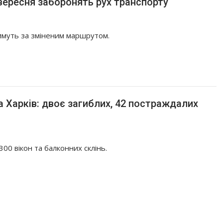
вересня заборонять рух транспорту
имуть за зміненим маршрутом.
а Харків: двоє загиблих, 42 постраждалих
00 вікон та балконних склінь.