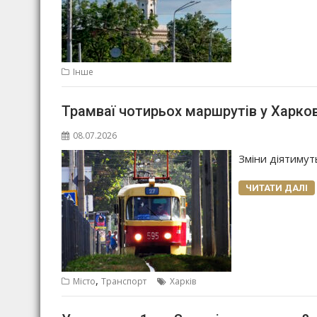
Інше
Трамваї чотирьох маршрутів у Харков
08.07.2026
Зміни діятимут
ЧИТАТИ ДАЛІ
,
Місто
Транспорт
Харків