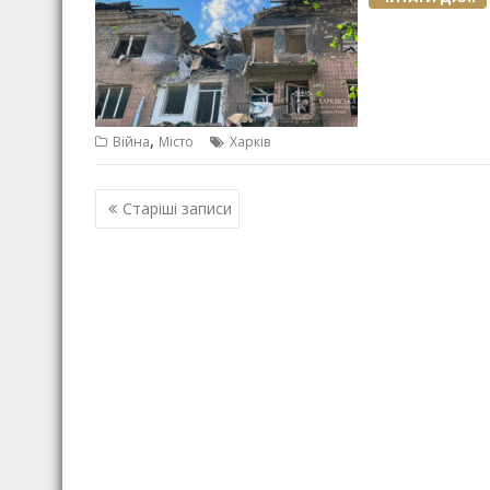
,
Війна
Місто
Харків
Н
Старіші записи
а
в
і
г
а
ц
і
я
з