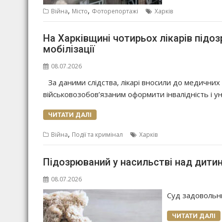
,
,
Війна
Місто
Фоторепортажі
Харків
На Харківщині чотирьох лікарів підо
мобілізації
08.07.2026
За даними слідства, лікарі вносили до медичних
військовозобов’язаним оформити інвалідність і ун
ЧИТАТИ ДАЛІ
,
Війна
Події та кримінал
Харків
Підозрюваний у насильстві над дити
08.07.2026
Суд задовольни
ЧИТАТИ ДАЛІ