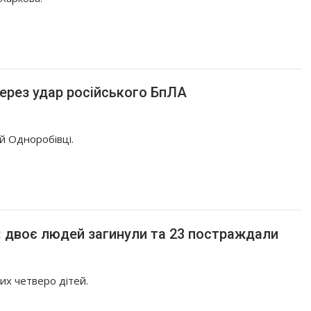
через удар російського БпЛА
й Одноробівці.
: двоє людей загинули та 23 постраждали
их четверо дітей.