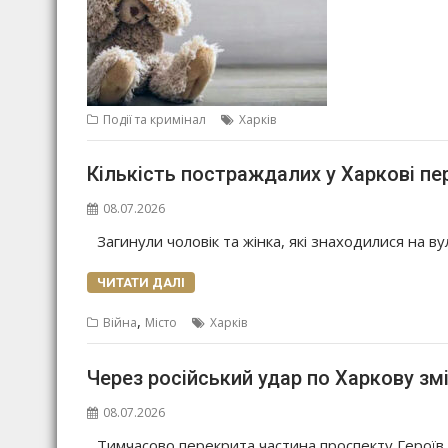
Події та кримінал
Харків
Кількість постраждалих у Харкові пе
08.07.2026
Загинули чоловік та жінка, які знаходилися на в
ЧИТАТИ ДАЛІ
,
Війна
Місто
Харків
Через російський удар по Харкову зм
08.07.2026
Тимчасово перекрита частина проспекту Героїв 