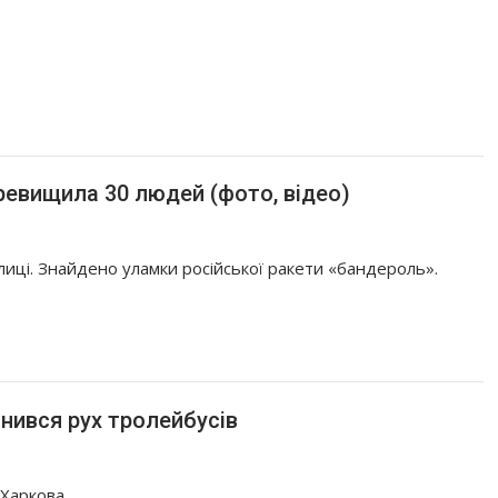
ревищила 30 людей (фото, відео)
улиці. Знайдено уламки російської ракети «бандероль».
інився рух тролейбусів
Харкова.