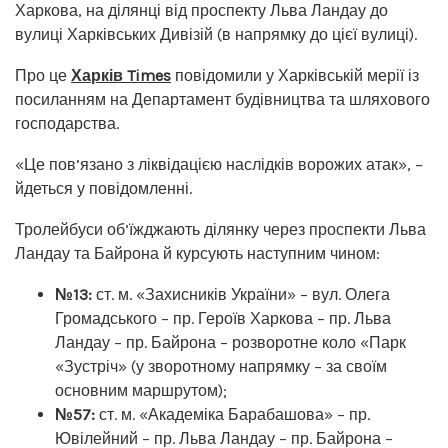
Харкова, на ділянці від проспекту Льва Ландау до
вулиці Харківських Дивізій (в напрямку до цієї вулиці).
Про це
Харків Times
повідомили у Харківській мерії із
посиланням на Департамент будівництва та шляхового
господарства.
«Це пов’язано з ліквідацією наслідків ворожих атак», –
йдеться у повідомленні.
Тролейбуси об’їжджають ділянку через проспекти Льва
Ландау та Байрона й курсують наступним чином:
№13:
ст. м. «Захисників України» – вул. Олега
Громадського – пр. Героїв Харкова – пр. Льва
Ландау – пр. Байрона – розворотне коло «Парк
«Зустріч» (у зворотному напрямку – за своїм
основним маршрутом);
№57:
ст. м. «Академіка Барабашова» – пр.
Ювілейний – пр. Льва Ландау – пр. Байрона –