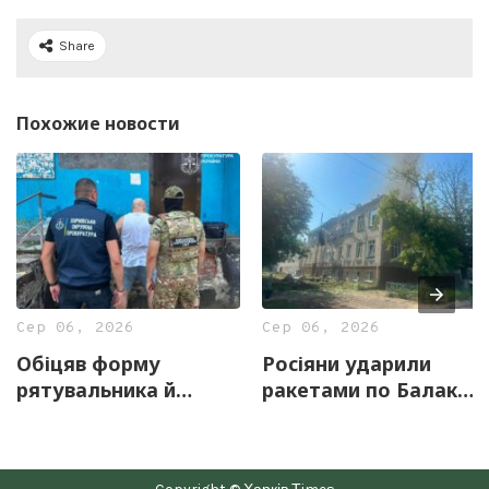
Share
Похожие новости
Сер 06, 2026
Сер 06, 2026
Обіцяв форму
Росіяни ударили
рятувальника й
ракетами по Балаклії
«бронювання»: у
на Харківщині:
Харкові затримали
п’ятеро поранених
псевдоспівробітника
(фото)