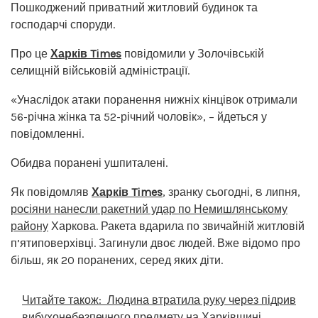
Пошкоджений приватний житловий будинок та
господарчі споруди.
Про це
Харків Times
повідомили у Золочівській
селищній військовій адміністрації.
«Унаслідок атаки поранення нижніх кінцівок отримали
56-річна жінка та 52-річний чоловік», – йдеться у
повідомленні.
Обидва поранені ушпиталені.
Як повідомляв
Харків Times
, зранку сьогодні, 8 липня,
росіяни нанесли ракетний удар по Немишлянському
району
Харкова. Ракета вдарила по звичайній житловій
п’ятиповерхівці. Загинули двоє людей. Вже відомо про
більш, як 20 поранених, серед яких діти.
Читайте також:
Людина втратила руку через підрив
вибухонебезпечного предмету на Харківщині