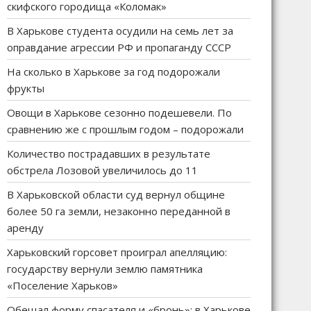
скифского городища «Коломак»
В Харькове студента осудили на семь лет за
оправдание агрессии РФ и пропаганду СССР
На сколько в Харькове за год подорожали
фрукты
Овощи в Харькове сезонно подешевели. По
сравнению же с прошлым годом – подорожали
Количество пострадавших в результате
обстрела Лозовой увеличилось до 11
В Харьковской области суд вернул общине
более 50 га земли, незаконно переданной в
аренду
Харьковский горсовет проиграл апелляцию:
государству вернули землю памятника
«Поселение Харьков»
Обещал форму спасателя и «бронь»: в Харькове