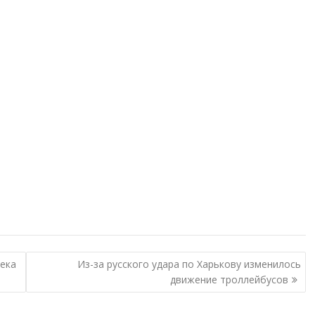
века
Из-за русского удара по Харькову изменилось
движение троллейбусов