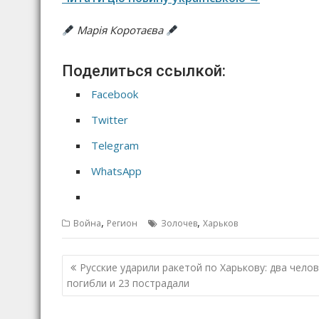
Марія Коротаєва
Поделиться ссылкой:
Facebook
Twitter
Telegram
WhatsApp
,
,
Война
Регион
Золочев
Харьков
Н
Русские ударили ракетой по Харькову: два чело
а
погибли и 23 пострадали
в