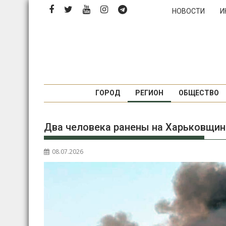
П
НОВОСТИ
И
е
р
е
й
т
и
к
ГОРОД
РЕГИОН
ОБЩЕСТВО
с
о
Два человека ранены на Харьковщине
д
е
р
08.07.2026
ж
и
м
о
м
у