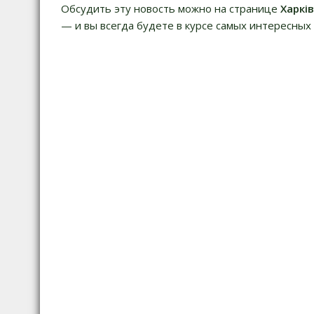
и
Обсудить эту новость можно на странице
Харкі
г
— и вы всегда будете в курсе самых интересных 
а
ц
и
я
п
о
з
а
п
и
с
я
м