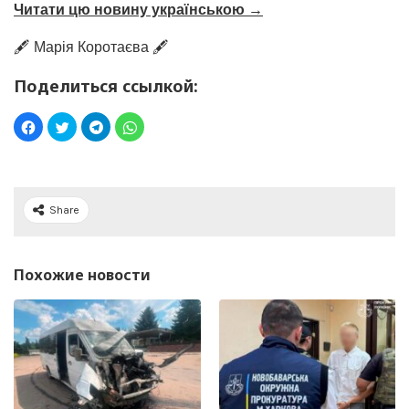
Читати цю новину українською →
🖋️ Марія Коротаєва 🖋️
Поделиться ссылкой:
Share
Похожие новости