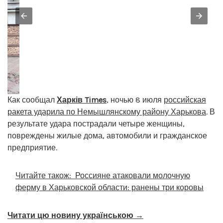
Как сообщал
Харків Times
, ночью 8 июля
российская
ракета ударила по Немышлянскому району Харькова
. В
результате удара пострадали четыре женщины,
повреждены жилые дома, автомобили и гражданское
предприятие.
Читайте також:
Россияне атаковали молочную
ферму в Харьковской области: ранены три коровы
Читати цю новину українською →