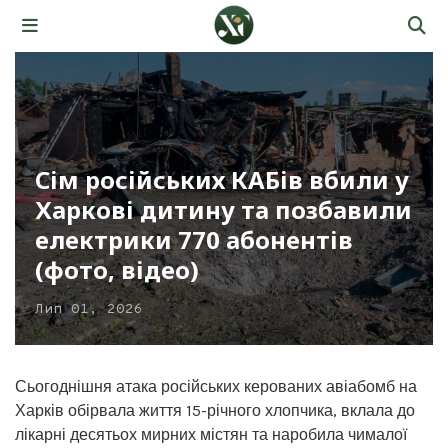
Сім російських КАБів вбили у
Харкові дитину та позбавили
електрики 770 абонентів
(фото, відео)
Лип 01, 2026
Сьогоднішня атака російських керованих авіабомб на
Харків обірвала життя 15-річного хлопчика, вклала до
лікарні десятьох мирних містян та наробила чималої