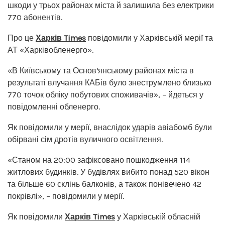
шкоди у трьох районах міста й залишила без електрики
770 абонентів.
Про це
Харків Times
повідомили у Харківській мерії та
АТ «Харківобленерго».
«В Київському та Основʼянському районах міста в
результаті влучання КАБів було знеструмлено близько
770 точок обліку побутових споживачів», – йдеться у
повідомленні обленерго.
Як повідомили у мерії, внаслідок ударів авіабомб були
обірвані сім дротів вуличного освітлення.
«Станом на 20:00 зафіксовано пошкодження 114
житлових будинків. У будівлях вибито понад 520 вікон
та більше 60 склінь балконів, а також понівечено 42
покрівлі», – повідомили у мерії.
Як повідомили
Харків Times
у Харківській обласній