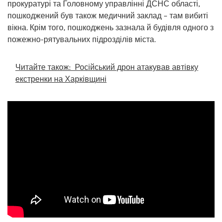
прокуратурі та Головному управлінні ДСНС області,
пошкоджений був також медичний заклад – там вибиті
вікна. Крім того, пошкоджень зазнала й будівля одного з
пожежно-рятувальних підрозділів міста.
Читайте також:
Російський дрон атакував автівку
екстренки на Харківщині