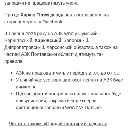
заправки не працюватимуть уночі.
Про це
Харків Times
довідався з
оголошення
на
сторінці мережі у Facebook.
З 1 липня 2026 року на АЗК WOG у Сумській,
Чернігівській,
Харківській
, Запорізькій,
Дніпропетровській, Херсонській областях, а також на
частині АЗК Полтавської області діятимуть такі
правила:
АЗК не працюватимуть у період з 21:00 до 07:00.
У нічний час усе зовнішнє освітлення на АЗК буде
вимкнене.
Під час повітряної тривоги відпуск пального буде
призупинений, зокрема й через сервіс
дистанційної заправки WOG PAY Пальне.
Читайте також:
«Продай квартиру й задонать