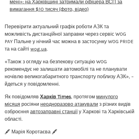
мені»: на Харківщині затримали офіцера ВСП за
вимагання $10 тисяч (фото, відео)
Перевірити актуальний графік роботи АЗК та
можливість дистанційної заправки через сервіс WOG
PAY Пальне у нічний час можна в застосунку WOG PRIDE
та на сайті
wog.ua
.
«Також з огляду на безпекову ситуацію WOG
рекомендує не залишати автомобілі та не планувати
ночівлю великогабаритного транспорту поблизу АЗК», –
йдеться у повідомленні.
Як повідомляв
Харків Times
, протягом
минулого
місяця
росіяни
неодноразово атакували
з різних видів
озброєння
автозаправні станції
у Харкові та Харківській
області.
🖋️ Марія Коротаєва 🖋️