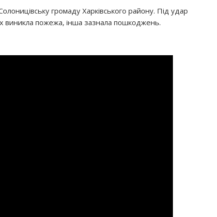
 Солоницівську громаду Харківського району. Під удар
 них виникла пожежа, інша зазнала пошкоджень.