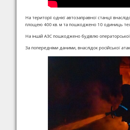
На території однієї автозаправної станції внасл
площею 400 кв. м та пошкоджено 10 одиниць тех
На іншій АЗС пошкоджено будівлю операторської.
За попередніми даними, внаслідок російської ата