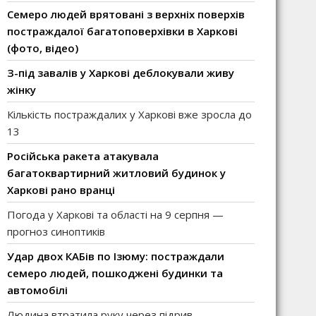
Семеро людей врятовані з верхніх поверхів
постраждалої багатоповерхівки в Харкові
(фото, відео)
З-під завалів у Харкові деблокували живу
жінку
Кількість постраждалих у Харкові вже зросла до
13
Російська ракета атакувала
багатоквартирний житловий будинок у
Харкові рано вранці
Погода у Харкові та області на 9 серпня —
прогноз синоптиків
Удар двох КАБів по Ізюму: постраждали
семеро людей, пошкоджені будинки та
автомобілі
Людина втратила руку через підрив