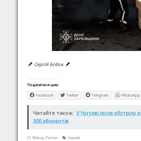
Сергій Бобок
Поділитися цим:
Facebook
Twitter
Telegram
WhatsApp
Читайте також:
У Чугуєві після обстрілу
300 абонентів
,
Війна
Регіон
Харків