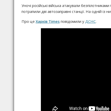
Уночі російські війська атакували безпілотниками
потрапили дві автозаправні станції. На одній із
Про це
Харків Times
повідомили у
ДСНС
.