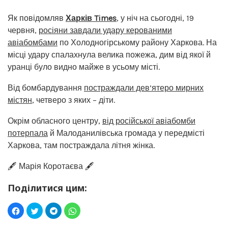
Як повідомляв
Харків Times
, у ніч на сьогодні, 19
червня,
росіяни завдали удару керованими
авіабомбами
по Холодногірському району Харкова. На
місці удару спалахнула велика пожежа, дим від якої й
уранці було видно майже в усьому місті.
Від бомбардування
постраждали дев’ятеро мирних
містян
, четверо з яких – діти.
Окрім обласного центру,
від російської авіабомби
потерпала
й Малоданилівська громада у передмісті
Харкова, там постраждала літня жінка.
🖋️ Марія Коротаєва 🖋️
Поділитися цим: