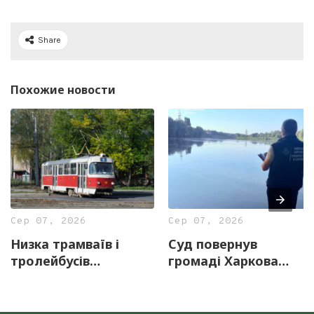
Share
Похожие новости
Сер 07, 2026
Сер 07, 2026
Низка трамваїв і
Суд повернув
тролейбусів
громаді Харкова
тимчасово змінять
майже 13 гектарів
маршрути 8 серпня
землі з частиною
озера «Очерет»