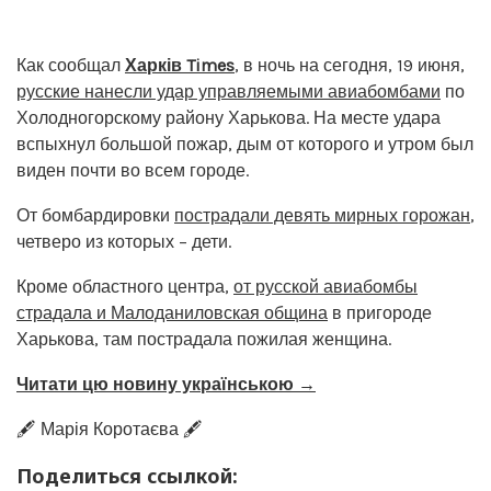
Как сообщал
Харків Times
, в ночь на сегодня, 19 июня,
русские нанесли удар управляемыми авиабомбами
по
Холодногорскому району Харькова. На месте удара
вспыхнул большой пожар, дым от которого и утром был
виден почти во всем городе.
От бомбардировки
пострадали девять мирных горожан
,
четверо из которых – дети.
Кроме областного центра,
от русской авиабомбы
страдала и Малоданиловская община
в пригороде
Харькова, там пострадала пожилая женщина.
Читати цю новину українською →
🖋️ Марія Коротаєва 🖋️
Поделиться ссылкой: