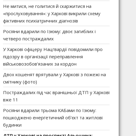
Не митися, не голитися й скаржитися на
«прослуховування»: у Харкові викрили схему
фіктивних психіатричних діагнозів
Росіяни вдарили по Ізюму: двоє загиблих і
четверо постраждалих
У Харкові офіцеру Нацгвардії повідомили про
підозру в організації переправлення
військовозобов’язаних за кордон
Двох кошенят врятували у Харкові з пожежі на
смітнику (фото)
Постраждалих під час вранішньої ДТП у Харкові
вже 11
Росіяни вдарили трьома КАБами по Ізюму:
пошкоджено енергетичний об’єкт та житлові
будинки
ДТП у Харкові на проспекті Альошина: