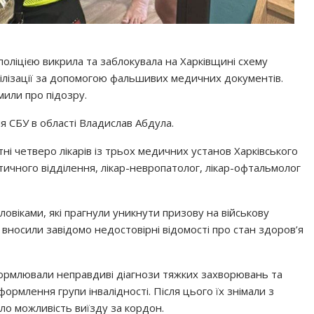
оліцією викрила та заблокувала на Харківщині схему
білізації за допомогою фальшивих медичних документів.
или про підозру.
я СБУ в області Владислав Абдула.
ні четверо лікарів із трьох медичних установ Харківського
ичного відділення, лікар-невропатолог, лікар-офтальмолог
ловіками, які прагнули уникнути призову на військову
 вносили завідомо недостовірні відомості про стан здоров’я
оформлювали неправдиві діагнози тяжких захворювань та
ормлення групи інвалідності. Після цього їх знімали з
ало можливість виїзду за кордон.