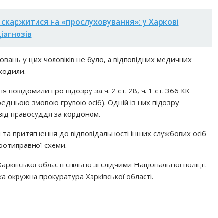
 скаржитися на «прослуховування»: у Харкові
іагнозів
вань у цих чоловіків не було, а відповідних медичних
ходили.
овідомили про підозру за ч. 2 ст. 28, ч. 1 ст. 366 КК
едньою змовою групою осіб). Одній із них підозру
від правосуддя за кордоном.
 та притягнення до відповідальності інших службових осіб
ротиправної схеми.
ківської області спільно зі слідчими Національної поліції.
а окружна прокуратура Харківської області.