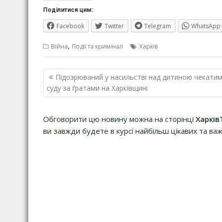
Поділитися цим:
Facebook
Twitter
Telegram
WhatsApp
,
Війна
Події та кримінал
Харків
Навігація
Підозрюваний у насильстві над дитиною чекати
записів
суду за ґратами на Харківщині
Обговорити цю новину можна на сторінці
Харків
ви завжди будете в курсі найбільш цікавих та важ