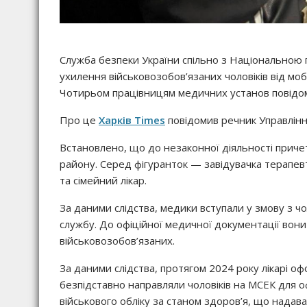
Служба безпеки України спільно з Національною п
ухилення військовозобов’язаних чоловіків від мо
Чотирьом працівницям медичних установ повідом
Про це
Харків Times
повідомив речник Управлінн
Встановлено, що до незаконної діяльності причет
району. Серед фігуранток — завідувачка терапевт
та сімейний лікар.
За даними слідства, медики вступали у змову з чо
службу. До офіційної медичної документації вони
військовозобов’язаних.
За даними слідства, протягом 2024 року лікарі 
безпідставно направляли чоловіків на МСЕК для оф
військового обліку за станом здоров’я, що надав