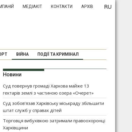
МПАНІЙ
МЕДІАКІТ
КОНТАКТИ
АРХІВ
ОРТ
ВІЙНА
ПОДІЇ ТА КРИМІНАЛ
Новини
Суд повернув громаді Харкова майже 13
гектарів землі з частиною озера «Очерет»
Суд зобов’язав Харківську міськраду збільшити
штат служб у справах дітей
Торговця вибухівкою затримали правоохоронці
Харківщини