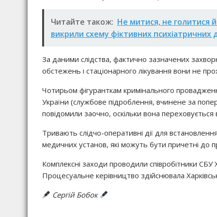
Читайте також:
Не митися, не голитися й
викрили схему фіктивних психіатричних д
За даними слідства, фактично зазначених захворю
обстежень і стаціонарного лікування вони не про
Чотирьом фігуранткам кримінального провадження п
України (службове підроблення, вчинене за попер
повідомили заочно, оскільки вона переховується 
Тривають слідчо-оперативні дії для встановлення
медичних установ, які можуть бути причетні до п
Комплексні заходи проводили співробітники СБУ Хар
Процесуальне керівництво здійснювала Харківськ
Сергій Бобок