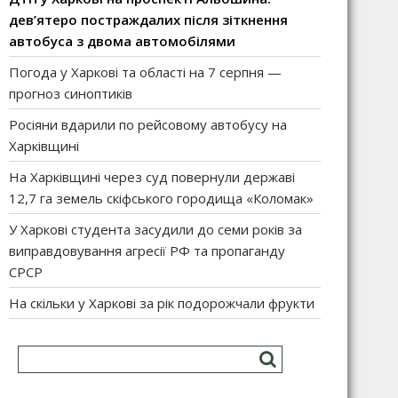
дев’ятеро постраждалих після зіткнення
автобуса з двома автомобілями
Погода у Харкові та області на 7 серпня —
прогноз синоптиків
Росіяни вдарили по рейсовому автобусу на
Харківщині
На Харківщині через суд повернули державі
12,7 га земель скіфського городища «Коломак»
У Харкові студента засудили до семи років за
виправдовування агресії РФ та пропаганду
СРСР
На скільки у Харкові за рік подорожчали фрукти