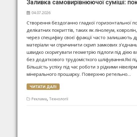
Заливка самовирівнюючої суміші: по
04.07.2026
Створення бездоганно гладкої горизонтальної п
делікатних покриттів, таких як лінолеум, ковролін
через специфіку своєї фракції часто залишають д
матеріали чи спричинити скрип замкових з’єднань
швидко скоригувати геометрію підлоги під дією 
без додаткового трудомісткого шліфування.Які пі
Більшість успіху під час роботи з рідкими нівелі
мінерального прошарку. Поверхню ретельно…
ЧИТАТИ ДАЛІ
,
Реклама
Технології