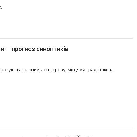
.
ня — прогноз синоптиків
нозують значний дощ, грозу, місцями град і шквал.