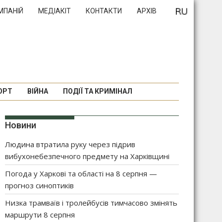
МПАНІЙ
МЕДІАКІТ
КОНТАКТИ
АРХІВ
ОРТ
ВІЙНА
ПОДІЇ ТА КРИМІНАЛ
Новини
Людина втратила руку через підрив
вибухонебезпечного предмету на Харківщині
Погода у Харкові та області на 8 серпня —
прогноз синоптиків
Низка трамваїв і тролейбусів тимчасово змінять
маршрути 8 серпня