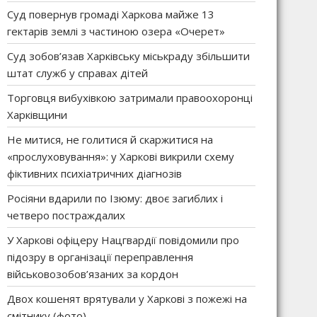
Суд повернув громаді Харкова майже 13
гектарів землі з частиною озера «Очерет»
Суд зобов’язав Харківську міськраду збільшити
штат служб у справах дітей
Торговця вибухівкою затримали правоохоронці
Харківщини
Не митися, не голитися й скаржитися на
«прослуховування»: у Харкові викрили схему
фіктивних психіатричних діагнозів
Росіяни вдарили по Ізюму: двоє загиблих і
четверо постраждалих
У Харкові офіцеру Нацгвардії повідомили про
підозру в організації переправлення
військовозобов’язаних за кордон
Двох кошенят врятували у Харкові з пожежі на
смітнику (фото)