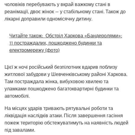
чоловіків перебувають у вкрай важкому стані в
реанімації, двоє жінок — у стабільному стані. Також до
лікарні доправили одномісячну дитину.
Читайте також:
Обстріл Харкова «Бандеролями»:
11 постраждалих, пошкоджено будинки та
електромережу (фото)
Цієї ж ночі російський безпілотник вдарив поблизу
житлової забудови у Шевченківському районі Харкова.
Там постраждала жінка, вибуховою хвилею та
уламками пошкоджено багатоквартирні будинки та
автомобілі.
На місцях ударів тривають рятувальні роботи та
ліквідація наслідків атаки. Після завершення гасіння
пожеж територію обстежуватимуть на наявність людей
під завалами.