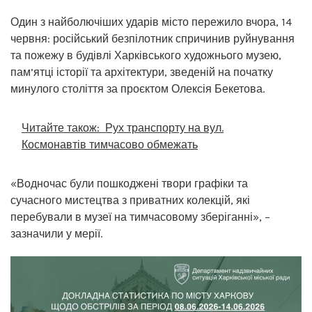
Один з найболючіших ударів місто пережило вчора, 14
червня: російський безпілотник спричинив руйнування
та пожежу в будівлі Харківського художнього музею,
пам’ятці історії та архітектури, зведеній на початку
минулого століття за проєктом Олексія Бекетова.
Читайте також:
Рух транспорту на вул.
Космонавтів тимчасово обмежать
«Водночас були пошкоджені твори графіки та
сучасного мистецтва з приватних колекцій, які
перебували в музеї на тимчасовому зберіганні», –
зазначили у мерії.