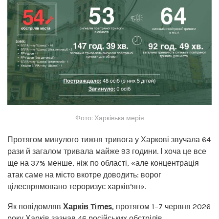
Фото: Харківька мерія
Протягом минулого тижня тривога у Харкові звучала 64
рази й загалом тривала майже 93 години. І хоча це все
ще на 37% менше, ніж по області, «але концентрація
атак саме на місто вкотре доводить: ворог
цілеспрямовано тероризує харківʼян».
Як повідомляв
Харків Times
, протягом 1–7 червня 2026
року Харків зазнав
46 російських обстрілів
.