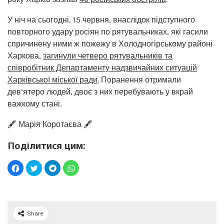
У ніч на сьогодні, 15 червня, внаслідок підступного
повторного удару росіян по рятувальниках, які гасили
спричинену ними ж пожежу в Холодногірському районі
Харкова,
загинули четверо рятувальників та
співробітник Департаменту надзвичайних ситуацій
Харківської міської ради
. Поранення отримали
дев’ятеро людей, двоє з них перебувають у вкрай
важкому стані.
🖋️ Марія Коротаєва 🖋️
Поділитися цим:
Share