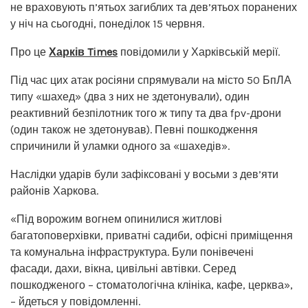
не враховують п’ятьох загиблих та дев’ятьох поранених
у ніч на сьогодні, понеділок 15 червня.
Про це
Харків Times
повідомили у Харківській мерії.
Під час цих атак росіяни спрямували на місто 50 БпЛА
типу «шахед» (два з них не здетонували), один
реактивний безпілотник того ж типу та два fpv-дрони
(один також не здетонував). Певні пошкодження
спричинили й уламки одного за «шахедів».
Наслідки ударів були зафіксовані у восьми з дев’яти
районів Харкова.
«Під ворожим вогнем опинилися житлові
багатоповерхівки, приватні садиби, офісні приміщення
та комунальна інфраструктура. Були понівечені
фасади, дахи, вікна, цивільні автівки. Серед
пошкодженого – стоматологічна клініка, кафе, церква»,
– йдеться у повідомленні.