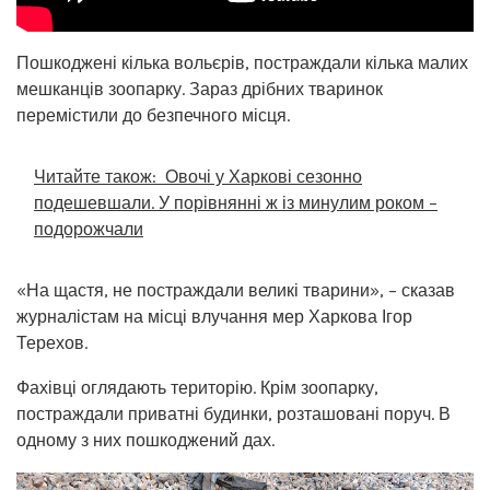
Пошкоджені кілька вольєрів, постраждали кілька малих
мешканців зоопарку. Зараз дрібних тваринок
перемістили до безпечного місця.
Читайте також:
Овочі у Харкові сезонно
подешевшали. У порівнянні ж із минулим роком –
подорожчали
«На щастя, не постраждали великі тварини», – сказав
журналістам на місці влучання мер Харкова Ігор
Терехов.
Фахівці оглядають територію. Крім зоопарку,
постраждали приватні будинки, розташовані поруч. В
одному з них пошкоджений дах.