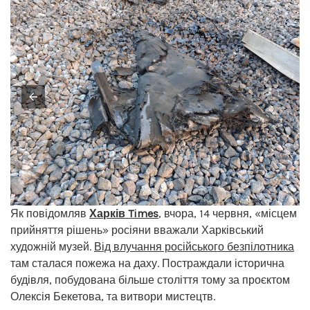
Як повідомляв
Харків Times
, вчора, 14 червня, «місцем
прийняття рішень» росіяни вважали Харківський
художній музей.
Від влучання російського безпілотника
там сталася пожежа на даху. Постраждали історична
будівля, побудована більше століття тому за проєктом
Олексія Бекетова, та витвори мистецтв.