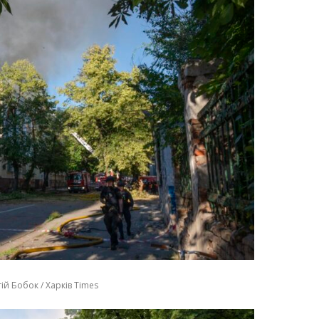
ій Бобок / Харків Times