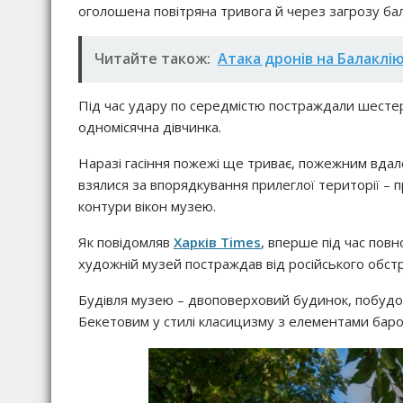
оголошена повітряна тривога й через загрозу бал
Читайте також:
Атака дронів на Балаклі
Під час удару по середмістю постраждали шестеро
одномісячна дівчинка.
Наразі гасіння пожежі ще триває, пожежним вдало
взялися за впорядкування прилеглої території – 
контури вікон музею.
Як повідомляв
Харків Times
, вперше під час пов
художній музей постраждав від російського обст
Будівля музею – двоповерховий будинок, побудо
Бекетовим у стилі класицизму з елементами бароко