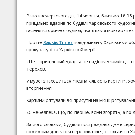
Рано ввечері сьогодні, 14 червня, близько 18:05
прицільно вдарив по будівлі Харківського художн
гасіння історичної будівлі, яка є пам’яткою архіте
Про це
Харків Times
повідомили у Харківській обл
прокуратурі та Харківській мерії.
«Це – прицільний удар, а не падіння уламків», – п
Терехов.
У музеї знаходиться «певна кількість картин», х
вторгнення.
Картини рятували всі присутні на місці: рятувальни
«Є небезпека, що, по-перше, вони згорять, а по д
За його словами, будівля постраждала дуже серйо
пожежним довелося перериватися, оскільки на Хар