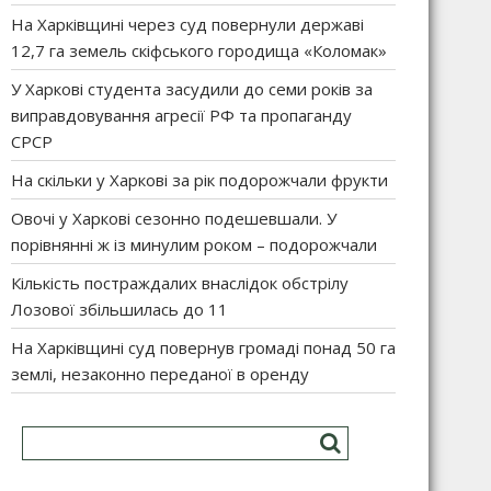
На Харківщині через суд повернули державі
12,7 га земель скіфського городища «Коломак»
У Харкові студента засудили до семи років за
виправдовування агресії РФ та пропаганду
СРСР
На скільки у Харкові за рік подорожчали фрукти
Овочі у Харкові сезонно подешевшали. У
порівнянні ж із минулим роком – подорожчали
Кількість постраждалих внаслідок обстрілу
Лозової збільшилась до 11
На Харківщині суд повернув громаді понад 50 га
землі, незаконно переданої в оренду