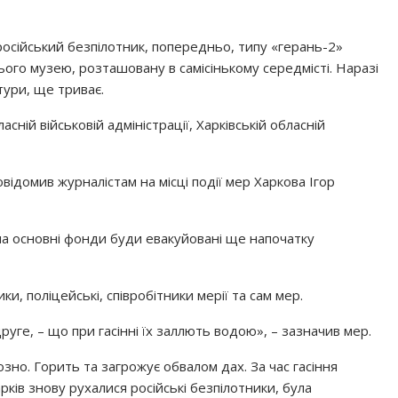
 російський безпілотник, попередньо, типу «герань-2»
ього музею, розташовану в самісінькому середмісті. Наразі
ктури, ще триває.
асній військовій адміністрації, Харківській обласній
овідомив журналістам на місці події мер Харкова Ігор
оча основні фонди буди евакуйовані ще напочатку
ки, поліцейські, співробітники мерії та сам мер.
руге, – що при гасінні їх заллють водою», – зазначив мер.
зно. Горить та загрожує обвалом дах. За час гасіння
ків знову рухалися російські безпілотники, була