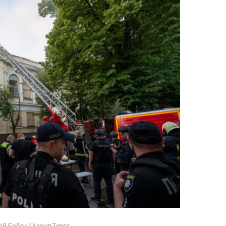
ій Бобок / Харків Times