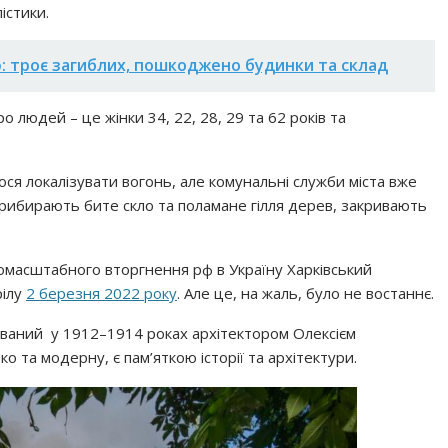
істики.
ю: троє загиблих, пошкоджено будинки та склад
 людей – це жінки 34, 22, 28, 29 та 62 років та
ся локалізувати вогонь, але комунальні служби міста вже
прибирають бите скло та поламане гілля дерев, закривають
номасштабного вторгнення рф в Україну Харківський
рілу
2 березня 2022 року
. Але це, на жаль, було не востаннє.
ваний у 1912–1914 роках архітектором Олексієм
 та модерну, є пам’яткою історії та архітектури.