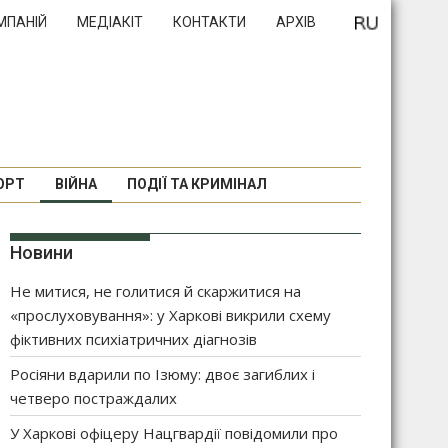
МПАНІЙ
МЕДІАКІТ
КОНТАКТИ
АРХІВ
ОРТ
ВІЙНА
ПОДІЇ ТА КРИМІНАЛ
Новини
Не митися, не голитися й скаржитися на
«прослуховування»: у Харкові викрили схему
фіктивних психіатричних діагнозів
Росіяни вдарили по Ізюму: двоє загиблих і
четверо постраждалих
У Харкові офіцеру Нацгвардії повідомили про