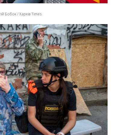
ій Бобок / Харків Times