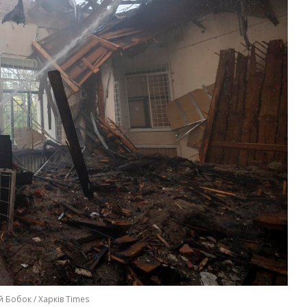
й Бобок / Харків Times