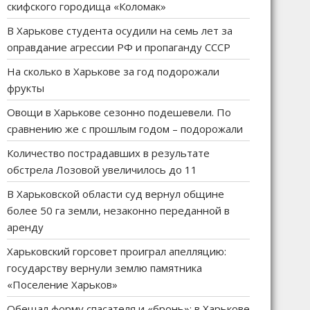
скифского городища «Коломак»
В Харькове студента осудили на семь лет за
оправдание агрессии РФ и пропаганду СССР
На сколько в Харькове за год подорожали
фрукты
Овощи в Харькове сезонно подешевели. По
сравнению же с прошлым годом – подорожали
Количество пострадавших в результате
обстрела Лозовой увеличилось до 11
В Харьковской области суд вернул общине
более 50 га земли, незаконно переданной в
аренду
Харьковский горсовет проиграл апелляцию:
государству вернули землю памятника
«Поселение Харьков»
Обещал форму спасателя и «бронь»: в Харькове