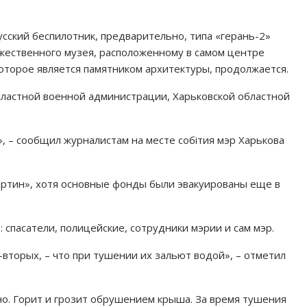
усский беспилотник, предварительно, типа «герань-2»
жественного музея, расположенному в самом центре
которое является памятником архитектуры, продолжается.
ластной военной администрации, Харьковской областной
, – сообщил журналистам на месте собітия мэр Харькова
артин», хотя основные фонды были эвакуированы еще в
 спасатели, полицейские, сотрудники мэрии и сам мэр.
во-вторых, – что при тушении их зальют водой», – отметил
но. Горит и грозит обрушением крыша. За время тушения