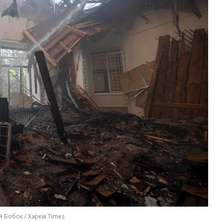
й Бобок / Харків Times