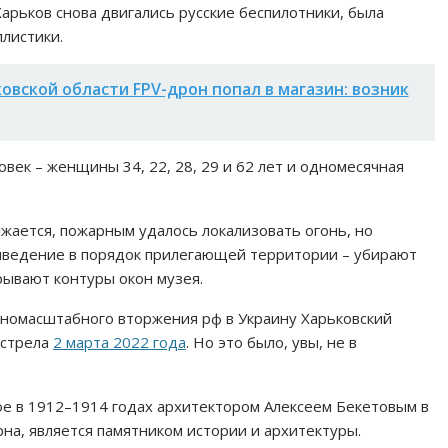
арьков снова двигались русские беспилотники, была
ллистики.
овской области FPV-дрон попал в магазин: возник
век – женщины 34, 22, 28, 29 и 62 лет и одномесячная
ается, пожарным удалось локализовать огонь, но
иведение в порядок прилегающей территории – убирают
рывают контуры окон музея.
лномасштабного вторжения рф в Украину Харьковский
бстрела
2 марта 2022 года
. Но это было, увы, не в
ое в 1912–1914 годах архитектором Алексеем Бекетовым в
на, является памятником истории и архитектуры.