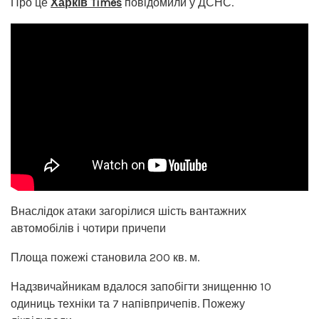
Про це
Харків Times
повідомили у ДСНС.
Внаслідок атаки загорілися шість вантажних
автомобілів і чотири причепи
Площа пожежі становила 200 кв. м.
Надзвичайникам вдалося запобігти знищенню 10
одиниць техніки та 7 напівпричепів. Пожежу