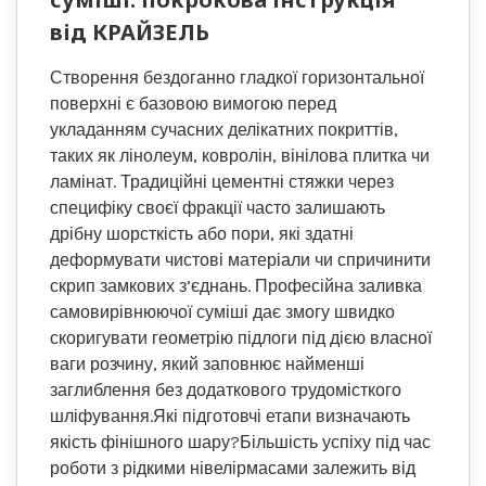
від КРАЙЗЕЛЬ
Створення бездоганно гладкої горизонтальної
поверхні є базовою вимогою перед
укладанням сучасних делікатних покриттів,
таких як лінолеум, ковролін, вінілова плитка чи
ламінат. Традиційні цементні стяжки через
специфіку своєї фракції часто залишають
дрібну шорсткість або пори, які здатні
деформувати чистові матеріали чи спричинити
скрип замкових з’єднань. Професійна заливка
самовирівнюючої суміші дає змогу швидко
скоригувати геометрію підлоги під дією власної
ваги розчину, який заповнює найменші
заглиблення без додаткового трудомісткого
шліфування.Які підготовчі етапи визначають
якість фінішного шару?Більшість успіху під час
роботи з рідкими нівелірмасами залежить від