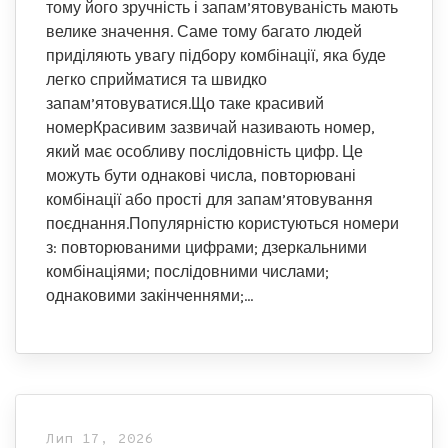
тому його зручність і запам’ятовуваність мають
велике значення. Саме тому багато людей
приділяють увагу підбору комбінації, яка буде
легко сприйматися та швидко
запам’ятовуватися.Що таке красивий
номерКрасивим зазвичай називають номер,
який має особливу послідовність цифр. Це
можуть бути однакові числа, повторювані
комбінації або прості для запам’ятовування
поєднання.Популярністю користуються номери
з: повторюваними цифрами; дзеркальними
комбінаціями; послідовними числами;
однаковими закінченнями;…
Лип 17, 2026