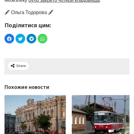
небезпеку
було закрито чотири кладовища
.
🖋️ Ольга Тодорова 🖋️
Поділитися цим:
Share
Похожие новости