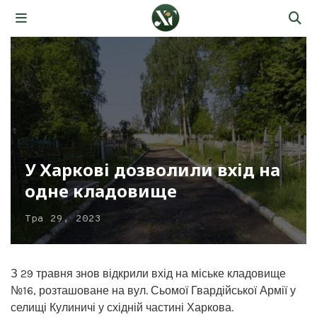
У Харкові дозволили вхід на
одне кладовище
Тра 29, 2023
З 29 травня знов відкрили вхід на міське кладовище
№16, розташоване на вул. Сьомої Гвардійської Армії у
селищі Кулиничі у східній частині Харкова.