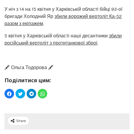
У ніч з 14 на 15 квітня у Харківській області бійці 93-ої
бригади Холодний Яр
збили ворожий вертоліт Ка-52
разом з екіпажем
.
5 квітня у Харківській області наші десантники
збили
російський вертоліт з протитанкової зброї
.
🖋️ Ольга Тодорова 🖋️
Поділитися цим:
Share