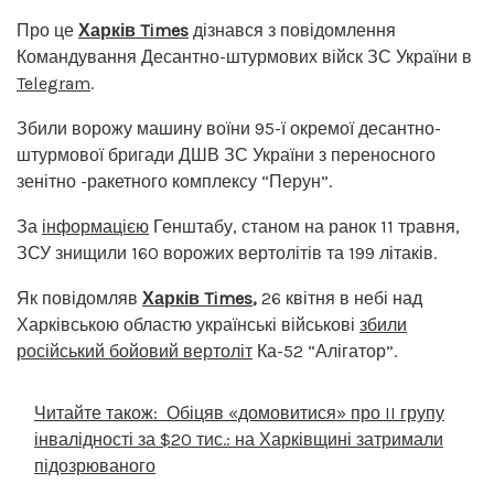
Про це
Харків Times
дізнався з повідомлення
Командування Десантно-штурмових війск ЗС України в
Telegram
.
Збили ворожу машину воїни 95-ї окремої десантно-
штурмової бригади ДШВ ЗС України з переносного
зенітно -ракетного комплексу “Перун”.
За
інформацією
Генштабу, станом на ранок 11 травня,
ЗСУ знищили 160 ворожих вертолітів та 199 літаків.
Як повідомляв
Харків Times
,
26 квітня в небі над
Харківською областю українські військові
збили
російський бойовий вертоліт
Ка-52 “Алігатор”.
Читайте також:
Обіцяв «домовитися» про II групу
інвалідності за $20 тис.: на Харківщині затримали
підозрюваного