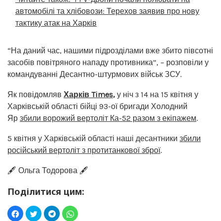
автомобілі та хлібовози: Терехов заявив про нову
тактику атак на Харків
“На даний час, нашими підрозділами вже збито півсотні
засобів повітряного нападу противника”, – розповіли у
командуванні Десантно-штурмових військ ЗСУ.
Як повідомляв
Харків Times
,
у ніч з 14 на 15 квітня у
Харківській області бійці 93-ої бригади Холодний
Яр
збили ворожий вертоліт Ка-52 разом з екіпажем
.
5 квітня у Харківській області наші десантники
збили
російський вертоліт з протитанкової зброї
.
🖋️ Ольга Тодорова 🖋️
Поділитися цим: