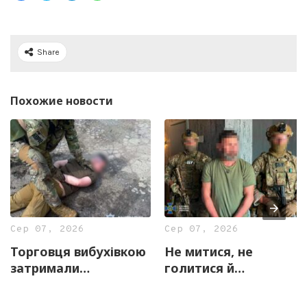
Share
Похожие новости
Сер 07, 2026
Сер 07, 2026
Торговця вибухівкою
Не митися, не
затримали
голитися й
правоохоронці
скаржитися на
Харківщини
«прослуховування»: