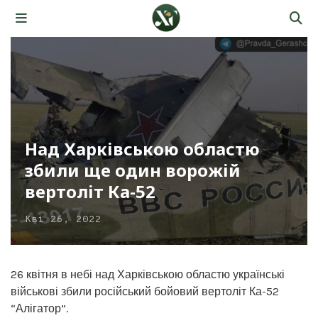
Над Харківською областю
збили ще один ворожій
вертоліт Ка-52
Кві 26, 2022
26 квітня в небі над Харківською областю українські
військові збили російський бойовий вертоліт Ка-52
“Алігатор”.