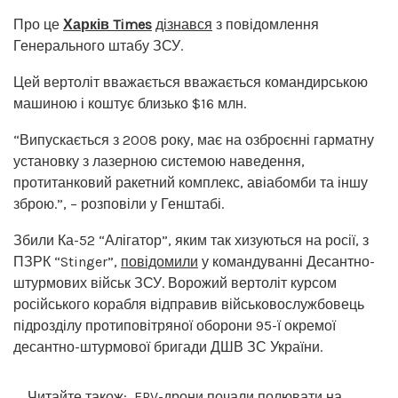
Про це
Харків Times
дізнався
з повідомлення
Генерального штабу ЗСУ.
Цей вертоліт вважається вважається командирською
машиною і коштує близько $16 млн.
“Випускається з 2008 року, має на озброєнні гарматну
установку з лазерною системою наведення,
протитанковий ракетний комплекс, авіабомби та іншу
зброю.”, – розповіли у Генштабі.
Збили Ка-52 “Алігатор”, яким так хизуються на росії, з
ПЗРК “Stinger”,
повідомили
у командуванні Десантно-
штурмових військ ЗСУ. Ворожий вертоліт курсом
російського корабля відправив військовослужбовець
підрозділу протиповітряної оборони 95-ї окремої
десантно-штурмової бригади ДШВ ЗС України.
Читайте також:
FPV-дрони почали полювати на