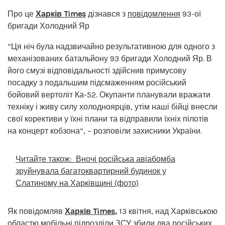
Про це
Харків Times
дізнався з
повідомлення
93-ої
бригади Холодний Яр
“Ця ніч була надзвичайно результативною для одного з
механізованих батальйону 93 бригади Холодний Яр. В
його смузі відповідальності здійснив примусову
посадку з подальшим підсмаженням російський
бойовий вертоліт Ка-52. Окупанти планували вражати
техніку і живу силу холодноярців, утім наші бійці внесли
свої корективи у їхні плани та відправили їхніх пілотів
на концерт кобзона”, – розповіли захисники України.
Читайте також:
Вночі російська авіабомба
зруйнувала багатоквартирний будинок у
Слатиному на Харківщині (фото)
Як повідомляв
Харків Times
,
13 квітня, над Харківською
областю мобільні підрозділи ЗСУ
збили два російських