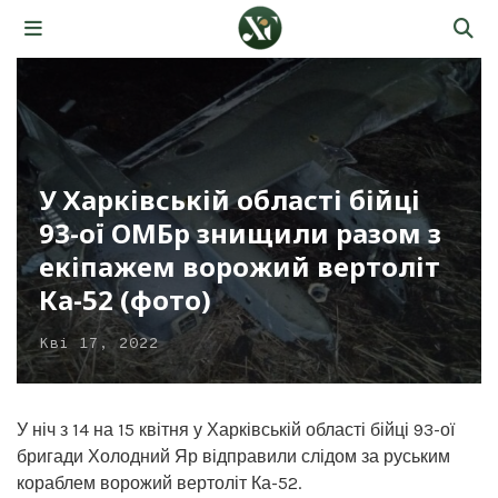
У Харківській області бійці
93-ої ОМБр знищили разом з
екіпажем ворожий вертоліт
Ка-52 (фото)
Кві 17, 2022
У ніч з 14 на 15 квітня у Харківській області бійці 93-ої
бригади Холодний Яр відправили слідом за руським
кораблем ворожий вертоліт Ка-52.