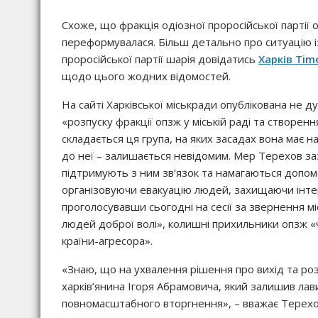
Схоже, що фракція одіозної проросійської партії о
переформувалася. Більш детально про ситуацію і
проросійської партії шарія довідатись
Харків Tim
щодо цього жодних відомостей.
На сайті Харківської міськради опублікована не 
«розпуску фракції опзж у міській раді та створен
складається ця група, на яких засадах вона має на
до неї – залишається невідомим. Мер Терехов за
підтримують з ним зв’язок та намагаються допом
організовуючи евакуацію людей, захищаючи інтере
проголосувавши сьогодні на сесії за звернення м
людей доброї волі», колишні прихильники опзж «ч
країни-агресора».
«Знаю, що на ухвалення рішення про вихід та ро
харків’янина Ігоря Абрамовича, який залишив лави 
повномасштабного вторгнення», – вважає Терехо