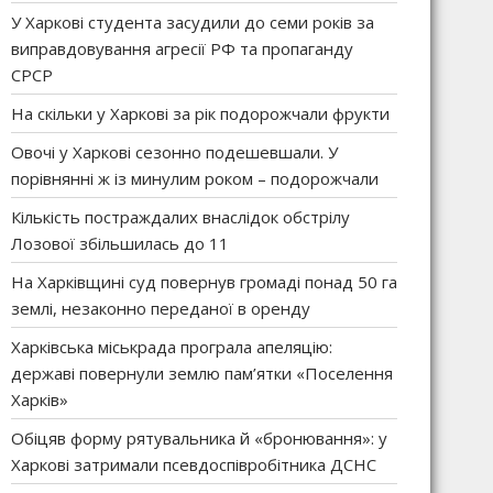
У Харкові студента засудили до семи років за
виправдовування агресії РФ та пропаганду
СРСР
На скільки у Харкові за рік подорожчали фрукти
Овочі у Харкові сезонно подешевшали. У
порівнянні ж із минулим роком – подорожчали
Кількість постраждалих внаслідок обстрілу
Лозової збільшилась до 11
На Харківщині суд повернув громаді понад 50 га
землі, незаконно переданої в оренду
Харківська міськрада програла апеляцію:
державі повернули землю пам’ятки «Поселення
Харків»
Обіцяв форму рятувальника й «бронювання»: у
Харкові затримали псевдоспівробітника ДСНС