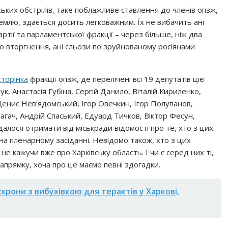
йських обстрілів, таке поблажливе ставлення до членів опзж,
землю, здається досить легковажним. Їх не вибачить ані
ртії та парламентської фракції – через більше, ніж два
о вторгнення, ані сльози по зруйнованому росіянами
сторінка
фракції опзж, де перелічені всі 19 депутатів цієї
к, Анастасія Губіна, Сергій Данило, Віталій Кириленко,
 Денис Нев’ядомський, Ігор Овечкин, Ігор Полупанов,
агач, Андрій Спаський, Едуард Тичков, Віктор Фесун,
алося отримати від міськради відомості про те, хто з цих
на пленарному засіданні. Невідомо також, хто з цих
не кажучи вже про Харківську область. І чи є серед них ті,
апрямку, хоча про це маємо певні здогадки.
схрони з вибухівкою для терактів у Харкові,