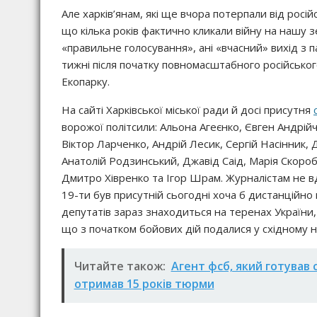
Але харків’янам, які ще вчора потерпали від росі
що кілька років фактично кликали війну на нашу 
«правильне голосування», ані «вчасний» вихід з па
тижні після початку повномасштабного російськог
Екопарку.
На сайті Харківської міської ради й досі присутня
ворожої політсили: Альона Агеєнко, Євген Андрійчу
Віктор Ларченко, Андрій Лесик, Сергій Насінник,
Анатолій Родзинський, Джавід Саід, Марія Скороб
Дмитро Хівренко та Ігор Шрам. Журналістам не вд
19-ти був присутній сьогодні хоча б дистанційно 
депутатів зараз знаходиться на теренах України, 
що з початком бойових дій подалися у східному н
Читайте також:
Агент фсб, який готував 
отримав 15 років тюрми