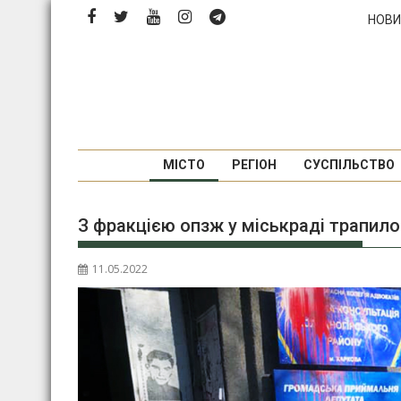
П
НОВИ
е
р
е
й
т
и
д
МІСТО
РЕГІОН
СУСПІЛЬСТВО
о
в
З фракцією опзж у міськраді трапил
м
і
с
11.05.2022
т
у