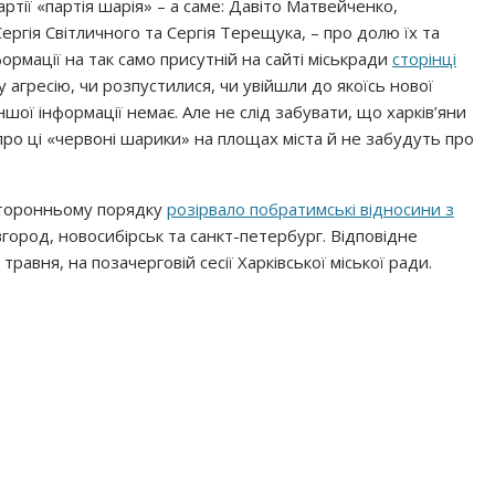
артії «партія шарія» – а саме: Давіто Матвейченко,
гія Світличного та Сергія Терещука, – про долю їх та
нформації на так само присутній на сайті міськради
сторінці
у агресію, чи розпустилися, чи увійшли до якоїсь нової
ншої інформації немає. Але не слід забувати, що харків’яни
ро ці «червоні шарики» на площах міста й не забудуть про
осторонньому порядку
розірвало побратимські відносини з
город, новосибірськ та санкт-петербург. Відповідне
равня, на позачерговій сесії Харківської міської ради.