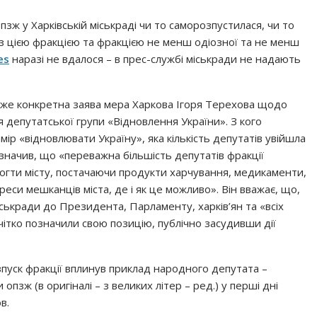
пзж у Харківській міськраді чи то саморозпустилася, чи то
з цією фракцією та фракцією не менш одіозної та не менш
es
наразі не вдалося – в прес-службі міськради не надають
дуже конкретна заява мера Харкова Ігоря Терехова щодо
ня депутатської групи «Відновлення України». З кого
мір «відновлювати Україну», яка кількість депутатів увійшла
значив, що «переважна більшість депутатів фракції
огти місту, постачаючи продукти харчування, медикаменти,
си мешканців міста, де і як це можливо». Він вважає, що,
іськради до Президента, Парламенту, харків’ян та «всіх
ітко позначили свою позицію, публічно засудивши дії
зпуск фракції вплинув приклад народного депутата –
опзж (в оригіналі – з великих літер – ред.) у перші дні
в.