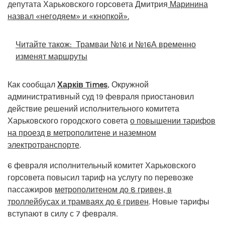
депутата Харьковского горсовета Дмитрия
Маринина
назвал «негодяем» и «кнопкой».
Читайте також:
Трамваи №16 и №16А временно
изменят маршруты
Как сообщал
Харків Times
, Окружной
административный суд 19 февраля приостановил
действие решений исполнительного комитета
Харьковского городского совета
о повышении тарифов
на проезд в метрополитене и наземном
электротранспорте
.
6 февраля исполнительный комитет Харьковского
горсовета повысил тариф на услугу по перевозке
пассажиров
метрополитеном до 8 гривен, в
троллейбусах и трамваях до 6 гривен
. Новые тарифы
вступают в силу с 7 февраля.