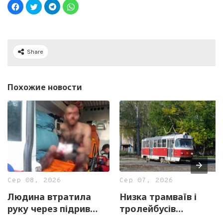
Share
Похожие новости
Сер 08, 2026
Сер 07, 2026
Людина втратила
Низка трамваїв і
руку через підрив
тролейбусів
вибухонебезпечного
тимчасово змінять