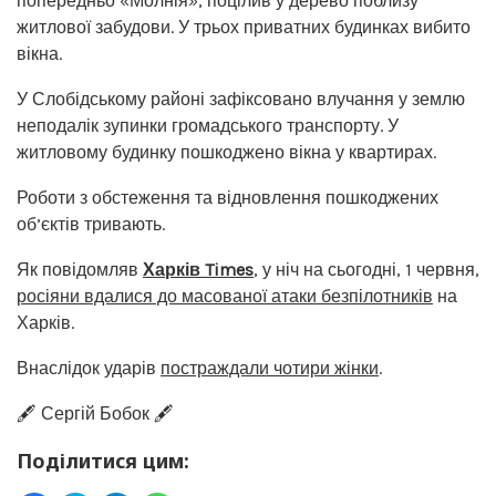
попередньо «Молнія», поцілив у дерево поблизу
житлової забудови. У трьох приватних будинках вибито
вікна.
У Слобідському районі зафіксовано влучання у землю
неподалік зупинки громадського транспорту. У
житловому будинку пошкоджено вікна у квартирах.
Роботи з обстеження та відновлення пошкоджених
об’єктів тривають.
Як повідомляв
Харків Times
, у ніч на сьогодні, 1 червня,
росіяни вдалися до масованої атаки безпілотників
на
Харків.
Внаслідок ударів
постраждали чотири жінки
.
🖋️ Сергій Бобок 🖋️
Поділитися цим: