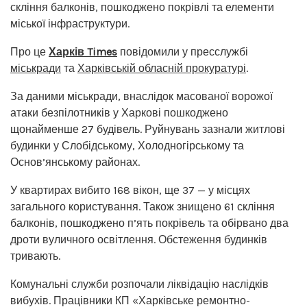
скління балконів, пошкоджено покрівлі та елементи
міської інфраструктури.
Про це
Харків Times
повідомили у пресслужбі
міськради
та
Харківській обласній прокуратурі
.
За даними міськради, внаслідок масованої ворожої
атаки безпілотників у Харкові пошкоджено
щонайменше 27 будівель. Руйнувань зазнали житлові
будинки у Слобідському, Холодногірському та
Основ’янському районах.
У квартирах вибито 168 вікон, ще 37 — у місцях
загального користування. Також знищено 61 скління
балконів, пошкоджено п’ять покрівель та обірвано два
дроти вуличного освітлення. Обстеження будинків
тривають.
Комунальні служби розпочали ліквідацію наслідків
вибухів. Працівники КП «Харківське ремонтно-