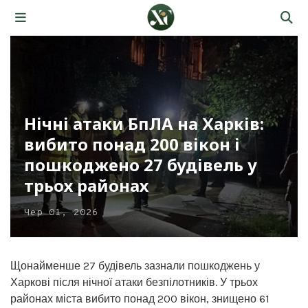
Нічні атаки БпЛА на Харків:
вибито понад 200 вікон і
пошкоджено 27 будівель у
трьох районах
Чер 01, 2026
Щонайменше 27 будівель зазнали пошкоджень у
Харкові після нічної атаки безпілотників. У трьох
районах міста вибито понад 200 вікон, знищено 61